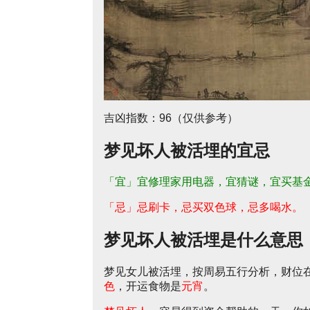
吉凶指数：96（仅供参考）
梦见坏人被活埋的宜忌
「宜」宜修理家用电器，宜猜谜，宜买基
「忌」忌刷卡，忌买双色球，忌多喝水。
梦见坏人被活埋是什么意思
梦见女儿被活埋，按周易五行分析，财位
色
，开运食物是
元宵
。