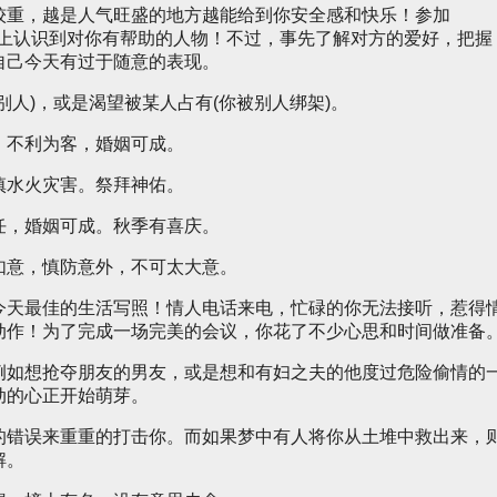
较重，越是人气旺盛的地方越能给到你安全感和快乐！参加
会上认识到对你有帮助的人物！不过，事先了解对方的爱好，把握
自己今天有过于随意的表现。
别人)，或是渴望被某人占有(你被别人绑架)。
，不利为客，婚姻可成。
慎水火灾害。祭拜神佑。
任，婚姻可成。秋季有喜庆。
如意，慎防意外，不可太大意。
今天最佳的生活写照！情人电话来电，忙碌的你无法接听，惹得
动作！为了完成一场完美的会议，你花了不少心思和时间做准备
例如想抢夺朋友的男友，或是想和有妇之夫的他度过危险偷情的
动的心正开始萌芽。
的错误来重重的打击你。而如果梦中有人将你从土堆中救出来，
解。