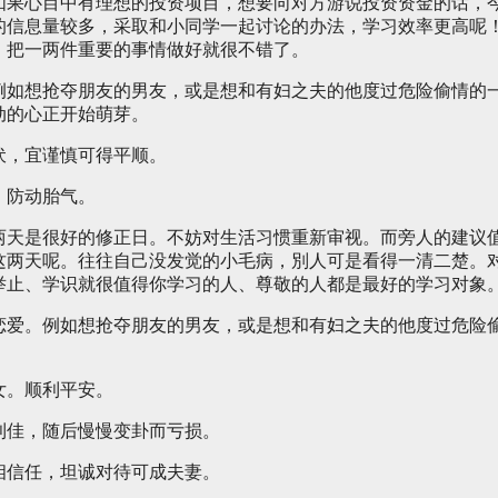
如果心目中有理想的投资项目，想要向对方游说投资资金的话，
的信息量较多，采取和小同学一起讨论的办法，学习效率更高呢
，把一两件重要的事情做好就很不错了。
例如想抢夺朋友的男友，或是想和有妇之夫的他度过危险偷情的
动的心正开始萌芽。
伏，宜谨慎可得平顺。
，防动胎气。
两天是很好的修正日。不妨对生活习惯重新审视。而旁人的建议
这两天呢。往往自己没发觉的小毛病，別人可是看得一清二楚。
举止、学识就很值得你学习的人、尊敬的人都是最好的学习对象
恋爱。例如想抢夺朋友的男友，或是想和有妇之夫的他度过危险
女。顺利平安。
利佳，随后慢慢变卦而亏损。
相信任，坦诚对待可成夫妻。