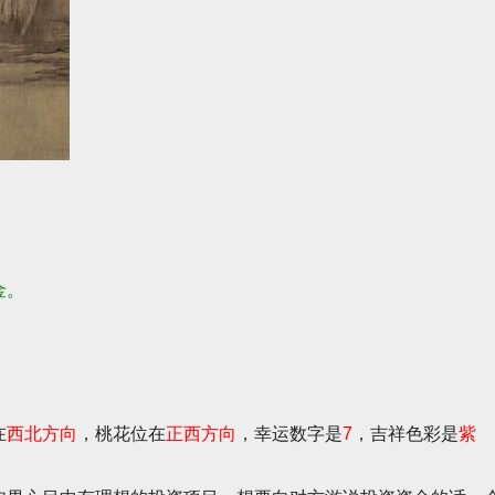
金。
在
西北方向
，桃花位在
正西方向
，幸运数字是
7
，吉祥色彩是
紫