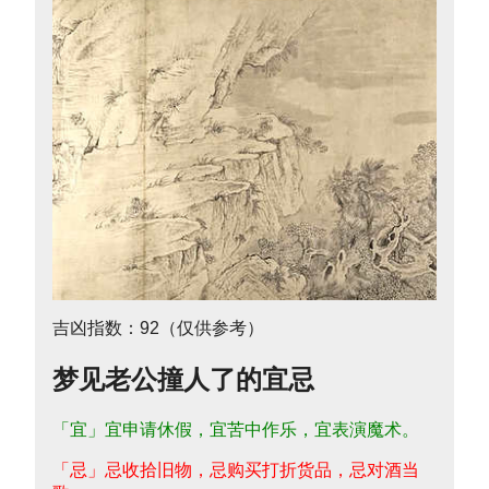
吉凶指数：92（仅供参考）
梦见老公撞人了的宜忌
「宜」宜申请休假，宜苦中作乐，宜表演魔术。
「忌」忌收拾旧物，忌购买打折货品，忌对酒当