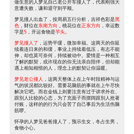
做生意的人梦见自己老公开车撞人了，代表刚强大
意遭失败，谦和退守则平顺。
梦见撞人出血了，按周易五行分析，吉祥色彩是
黑
色
，财位在
东南方向
，桃花位在
正东方向
，幸运数
字是
5
，开运食物是
芋头
。
梦见撞人了
，运势平缓，微加幸福。这两天的你延
续着连日来的和缓，事业上持续着低压，有志不能
伸，却也莫可奈何，持续被动中。爱情是一种相互
了解的默契，或许现在的你无法亲自陪伴，但却能
遇上相知相惜的人，理念上的默契让你温暖。
梦见老公撞人
，这两天整体上在上午时段精神与运
气的状况都比较好。需要花脑筋的事就在上午尽快
解决它吧。而在金钱上则要注意有过于讲求外在、
跟別人比较的心态，为了充面子而摆阔跟別人抢著
付账，这样的的行为只会苦了自己事后为生活伤脑
筋啰。
怀孕的人梦见爸爸撞人了，预示生女，冬占生男，
食物小心。