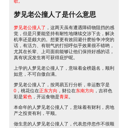
歌。
梦见老公撞人了是什么意思
梦见老公撞人了
，这两天虽有遭遇障碍物阻挡的感
觉，但是只要能坚持有耐性地继续交涉下去，解决
机率还是颇大的。想要更有效回避什麽纷争冲突的
话，有活力、有朝气的打招呼似乎效果很不错哟，
尤其在长辈、上司面前能够让他们保持好感的话，
真有状况发生将可获得庇护呢。
上学的人梦见老公撞人了，意味着金榜题名，顺利
如意，不可自傲自满。
梦见老公撞人了，按周易五行分析，幸运数字是
0
，桃花位在
正东方向
，财位在
东南方向
，吉祥色
彩是
紫色
，开运食物是
青菜
。
本命年的人梦见老公撞人了，意味着有财利，房地
产之投资有利，平顺。
做生意的人梦见老公撞人了，代表忽停忽作不很顺