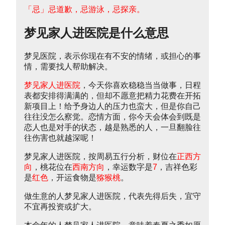
「忌」忌道歉，忌游泳，忌探亲。
梦见家人进医院是什么意思
梦见医院，表示你现在有不安的情绪，或担心的事
情，需要找人帮助解决。
梦见家人进医院
，今天你喜欢稳稳当当做事，日程
表都安排得满满的，但却不愿意把精力花费在开拓
新项目上！给予身边人的压力也蛮大，但是你自己
往往没怎么察觉。恋情方面，你今天会体会到既是
恋人也是对手的状态，越是熟悉的人，一旦翻脸往
往伤害也就越深呢！
梦见家人进医院，按周易五行分析，财位在
正西方
向
，桃花位在
西南方向
，幸运数字是
7
，吉祥色彩
是
红色
，开运食物是
猕猴桃
。
做生意的人梦见家人进医院，代表先得后失，宜守
不宜再投资或扩大。