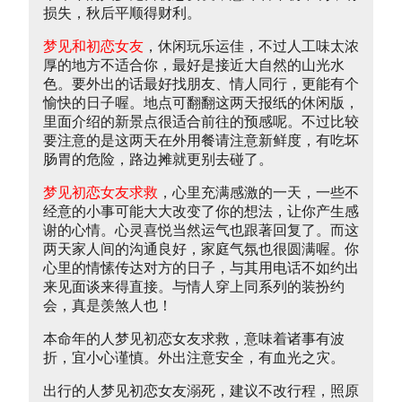
损失，秋后平顺得财利。
梦见和初恋女友
，休闲玩乐运佳，不过人工味太浓
厚的地方不适合你，最好是接近大自然的山光水
色。要外出的话最好找朋友、情人同行，更能有个
愉快的日子喔。地点可翻翻这两天报纸的休闲版，
里面介绍的新景点很适合前往的预感呢。不过比较
要注意的是这两天在外用餐请注意新鲜度，有吃坏
肠胃的危险，路边摊就更别去碰了。
梦见初恋女友求救
，心里充满感激的一天，一些不
经意的小事可能大大改变了你的想法，让你产生感
谢的心情。心灵喜悦当然运气也跟著回复了。而这
两天家人间的沟通良好，家庭气氛也很圆满喔。你
心里的情愫传达对方的日子，与其用电话不如约出
来见面谈来得直接。与情人穿上同系列的装扮约
会，真是羡煞人也！
本命年的人梦见初恋女友求救，意味着诸事有波
折，宜小心谨慎。外出注意安全，有血光之灾。
出行的人梦见初恋女友溺死，建议不改行程，照原