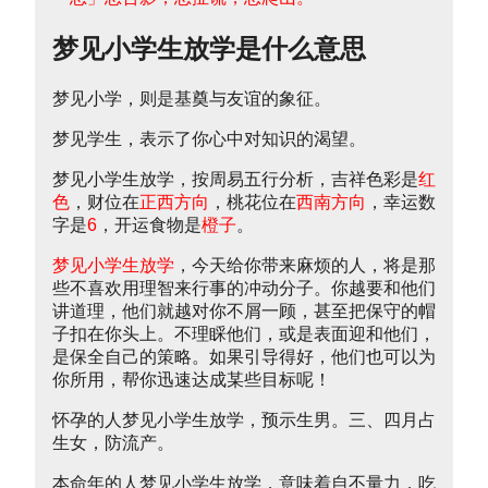
梦见小学生放学是什么意思
梦见小学，则是基奠与友谊的象征。
梦见学生，表示了你心中对知识的渴望。
梦见小学生放学，按周易五行分析，吉祥色彩是
红
色
，财位在
正西方向
，桃花位在
西南方向
，幸运数
字是
6
，开运食物是
橙子
。
梦见小学生放学
，今天给你带来麻烦的人，将是那
些不喜欢用理智来行事的冲动分子。你越要和他们
讲道理，他们就越对你不屑一顾，甚至把保守的帽
子扣在你头上。不理睬他们，或是表面迎和他们，
是保全自己的策略。如果引导得好，他们也可以为
你所用，帮你迅速达成某些目标呢！
怀孕的人梦见小学生放学，预示生男。三、四月占
生女，防流产。
本命年的人梦见小学生放学，意味着自不量力，吃