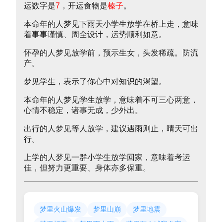
运数字是
7
，开运食物是
榛子
。
本命年的人梦见下雨天小学生放学在桥上走，意味
着事事谨慎、周全设计，运势顺利如意。
怀孕的人梦见放学前，预示生女，头发稀疏。防流
产。
梦见学生，表示了你心中对知识的渴望。
本命年的人梦见学生放学，意味着不可三心两意，
心情不稳定，诸事无成，少外出。
出行的人梦见等人放学，建议遇雨则止，晴天可出
行。
上学的人梦见一群小学生放学回家，意味着考运
佳，但努力更重要、身体亦多保重。
梦里火山爆发
梦里山崩
梦里地震