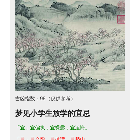
吉凶指数：98（仅供参考）
梦见小学生放学的宜忌
「宜」宜偏执，宜裸露，宜追悔。
「忌」忌合影，忌扯谎，忌爬山。