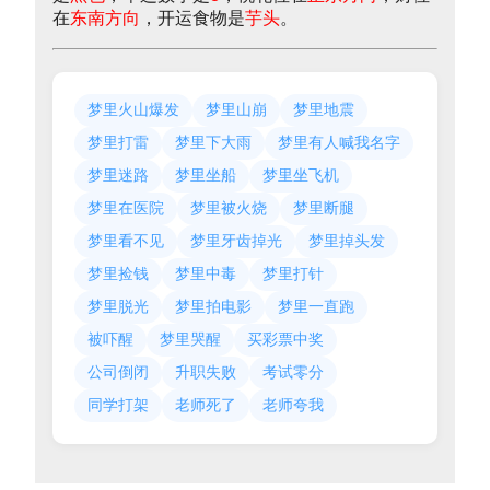
在
东南方向
，开运食物是
芋头
。
梦里火山爆发
梦里山崩
梦里地震
梦里打雷
梦里下大雨
梦里有人喊我名字
梦里迷路
梦里坐船
梦里坐飞机
梦里在医院
梦里被火烧
梦里断腿
梦里看不见
梦里牙齿掉光
梦里掉头发
梦里捡钱
梦里中毒
梦里打针
梦里脱光
梦里拍电影
梦里一直跑
被吓醒
梦里哭醒
买彩票中奖
公司倒闭
升职失败
考试零分
同学打架
老师死了
老师夸我