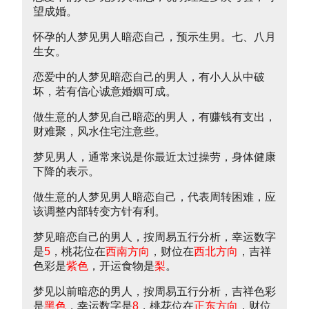
望成婚。
怀孕的人梦见男人暗恋自己，预示生男。七、八月
生女。
恋爱中的人梦见暗恋自己的男人，有小人从中破
坏，若有信心诚意婚姻可成。
做生意的人梦见自己暗恋的男人，有赚钱有支出，
财难聚，风水住宅注意些。
梦见男人，通常来说是你最近太过操劳，身体健康
下降的表示。
做生意的人梦见男人暗恋自己，代表周转困难，应
该调整内部转变方针有利。
梦见暗恋自己的男人，按周易五行分析，幸运数字
是
5
，桃花位在
西南方向
，财位在
西北方向
，吉祥
色彩是
紫色
，开运食物是
梨
。
梦见以前暗恋的男人，按周易五行分析，吉祥色彩
是
黑色
，幸运数字是
8
，桃花位在
正东方向
，财位