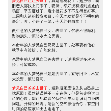
梦见自己姐姐去世了
，真是撞桃花了，趁放假，新
旧恋人都找上门来了，哎呀，幸好没有遇到尴尬的
场面，平安度过了。看来桃花多了不见得是好事。
上周和人谈的投资项目，今天才发觉是个不明智的
决定，唉，小赔了一笔，今天红包白拿了！
做生意的人梦见自己女儿去世了，代表不很顺利、
财物损失，慎防水火之灾害。
本命年的人梦见自己奶奶去世了，处事要有信心，
秋季中有波折，亦能化解。
恋爱中的人梦见自己爸去世了，说明经过多次考
验，可望成婚。
本命年的人梦见自己姐姐去世了，宜守旧业，不宜
大投资，慎防官司。
梦见自己爸爸去世了
，遇到瓶颈应该先从自己身上
找原因！虽然错误并不一定在你，但是首先检讨自
己的态度，却让犯错误的伙伴会主动意识到自身的
问题。开阔的环境，清新的空气很适合你，有空闲
时间的话应该和出去走走了。