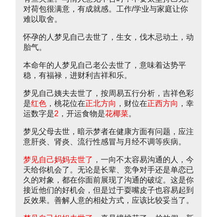
对荷包很满意，有成就感。工作/学业与家庭让你
难以取舍。
怀孕的人梦见自己去世了，生女，伐木忌动土，动
胎气。
本命年的人梦见自己老公去世了，意味着达势平
稳，有福禄，进财利吉祥和乐。
梦见自己姨夫去世了，按周易五行分析，吉祥色彩
是
红色
，桃花位在
正北方向
，财位在
正西方向
，幸
运数字是
2
，开运食物是
花椰菜
。
梦见父母去世，暗示梦者在健康方面有问题，应注
意肝炎、肾炎、流行性感冒与月经不调等疾病。
梦见自己妈妈去世了
，一向不太容易沟通的人，今
天给你机会了。无论是长辈、竞争对手还是单恋已
久的对象，都在你面前展现了沟通的破绽。这是你
接近他们的好机会，但是过于耍嘴皮子也容易起到
反效果。善解人意的相处方式，应该比较妥当了。