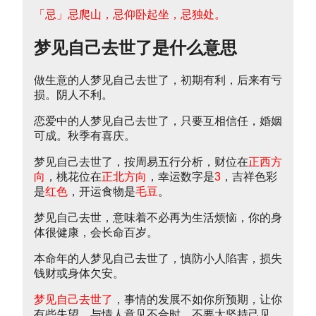
「忌」忌爬山，忌仰卧起坐，忌独处。
梦见自己去世了是什么意思
做生意的人梦见自己去世了，初期有利，后来有亏
损。阴人不利。
恋爱中的人梦见自己去世了，只要互相信任，婚姻
可成。秋季有喜庆。
梦见自己去世了，按周易五行分析，财位在
正西方
向
，桃花位在
正北方向
，幸运数字是
3
，吉祥色彩
是
红色
，开运食物是
毛豆
。
梦见自己去世，意味着不必再为生活烦恼，你的身
体很健康，会长命百岁。
本命年的人梦见自己去世了，慎防小人陷害，损失
钱财或身体欠安。
梦见自己去世了
，事情的发展不如你所预期，让你
有些失望。与情人意见不合时，不要太坚持己见。