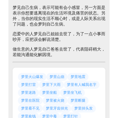
梦见自己生病，表示可能有会小感冒，另一方面是
表示你想要逃离现在的生活环境及痛苦的状态。另
外，当你的现实生活不顺心时，或是人际关系出现
了问题，也会梦到自己生病。
恋爱中的人梦见自己姐姐去世了，为了一点小事而
吵开，应把误会解说清楚。
做生意的人梦见自己爸爸去世了，代表阻碍稍大，
若能沟通能化解因境。
梦里火山爆发
梦里山崩
梦里地震
梦里打雷
梦里下大雨
梦里有人喊我名字
梦里迷路
梦里坐船
梦里坐飞机
梦里在医院
梦里被火烧
梦里断腿
梦里看不见
梦里牙齿掉光
梦里掉头发
梦里捡钱
梦里中毒
梦里打针