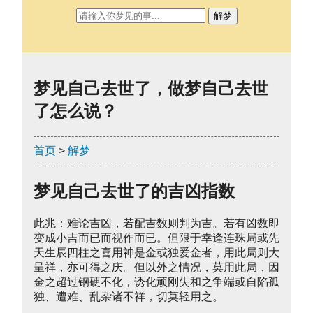
解梦
梦见自己去世了，做梦自己去世
了怎么说？
首页
>
解梦
梦见自己去世了的吉凶指数
此兆：难论吉凶，若配吉数则判为吉。若有凶数即
变成小吉而已而视作而已。但限于幸逢连珠局或先
天生辰四柱之喜用神是金或独爱金者，用此局则大
呈祥，亦可得之庆。但以外之情况，莫用此局，因
金之超过钢硬不化，诱化顽刚失和之争端或自陷孤
独、遭难、乱杂诸不祥，切莫轻用之。