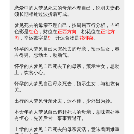
恋爱中的人梦见死去的母亲不理自己，说明夫妻必
须长期相处过波折后可成。
梦见死去的母亲不理自己，按周易五行分析，吉祥
色彩是
红色
，财位在
正西方向
，桃花位在
正北方
向
，幸运数字是
9
，开运食物是
花椰菜
。
怀孕的人梦见自己大哭死去的母亲，预示生女，春
占得男。忌动土，动胎气。
怀孕的人梦见自己死去了的母亲，预示生女，忌动
土，饮食小心。
怀孕的人梦见自己母亲死去，预示生女，与祖坟有
关。
出行的人梦见母亲死去，运不佳，少外出为妙。
本命年的人梦见自己追赶死去的母亲，意味着处事
有恒心，先苦后甘，事事宜退守。
上学的人梦见自己死去的母亲复活，意味着困难重