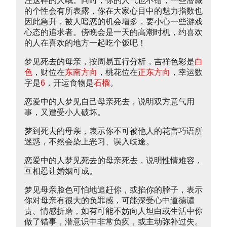
注这样的人哦。同时，你的人气也不错，一些潜藏
的个性会有所表露，你在大家心目中的魅力指数也
因此急升，被人暗恋的机会增多，要小心一些游戏
心态的追求者。傍晚会是一天的高潮时机，约喜欢
的人在喜欢的地方一起吃个饭吧！
梦见死去的母亲，按周易五行分析，吉祥色彩是
白
色
，财位在
东南方向
，桃花位在
正东方向
，幸运数
字是
6
，开运食物是
石榴
。
恋爱中的人梦见自己母亲死去，说明双方意气用
事，又遭受小人破坏。
梦到死去的母亲，表示你不可被他人的花言巧语所
迷惑，不然会染上恶习、误入歧途。
恋爱中的人梦见死去的母亲死去，说明性情难容，
互相忍让婚姻可成。
梦见母亲脸色可怕地追赶你，或掐你的脖子，表示
你对母亲有很大的负罪感，可能深受心中道德谴
责、情感折磨，如有可能不妨向人坦白或生活中你
做了错事，潜意识中非常负疚，或主动弥补过失。