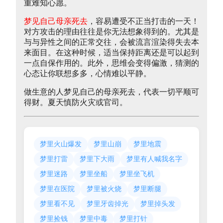
重难知心愿。
梦见自己母亲死去
，容易遭受不正当打击的一天！
对方攻击的理由往往是你无法想象得到的。尤其是
与与异性之间的正常交往，会被流言渲染得失去本
来面目。在这种时候，适当保持距离还是可以起到
一点自保作用的。此外，思维会变得偏激，猜测的
心态让你联想多多，心情难以平静。
做生意的人梦见自己的母亲死去，代表一切平顺可
得财。夏天慎防火灾或官司。
梦里火山爆发
梦里山崩
梦里地震
梦里打雷
梦里下大雨
梦里有人喊我名字
梦里迷路
梦里坐船
梦里坐飞机
梦里在医院
梦里被火烧
梦里断腿
梦里看不见
梦里牙齿掉光
梦里掉头发
梦里捡钱
梦里中毒
梦里打针