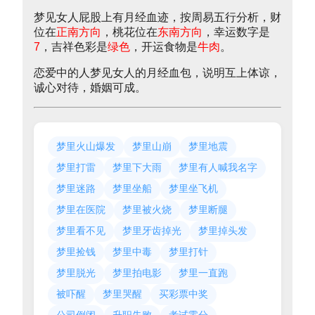
梦见女人屁股上有月经血迹，按周易五行分析，财
位在
正南方向
，桃花位在
东南方向
，幸运数字是
7
，吉祥色彩是
绿色
，开运食物是
牛肉
。
恋爱中的人梦见女人的月经血包，说明互上体谅，
诚心对待，婚姻可成。
梦里火山爆发
梦里山崩
梦里地震
梦里打雷
梦里下大雨
梦里有人喊我名字
梦里迷路
梦里坐船
梦里坐飞机
梦里在医院
梦里被火烧
梦里断腿
梦里看不见
梦里牙齿掉光
梦里掉头发
梦里捡钱
梦里中毒
梦里打针
梦里脱光
梦里拍电影
梦里一直跑
被吓醒
梦里哭醒
买彩票中奖