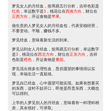
梦见女人的月经血，按周易五行分析，吉祥色彩是
红色
，幸运数字是
3
，桃花位在
西南方向
，财位在
正西方向
，开运食物是
苹果
。
做生意的人梦见女人的月经血包，代表安稳经营，
不要变动。平顺，赚钱不多。
梦见经血，意味着新生活的到来。
梦见沾到女人月经血，按周易五行分析，幸运数字
是
3
，桃花位在
西北方向
，财位在
正东方向
，吉祥
色彩是
橙色
，开运食物是
番茄
。
梦见流出很多生理性血，恳切愿望的事情得以实
现，幸福生活一直延续。
梦见自己经血，心中愿望可能实现。如果有想要买
的东西，这时不妨开口，即使是昂贵东西，大概也
可以得到。
上学的人梦见别人的月经血，意味着有一科理科稍
差，其余很好，可录取。