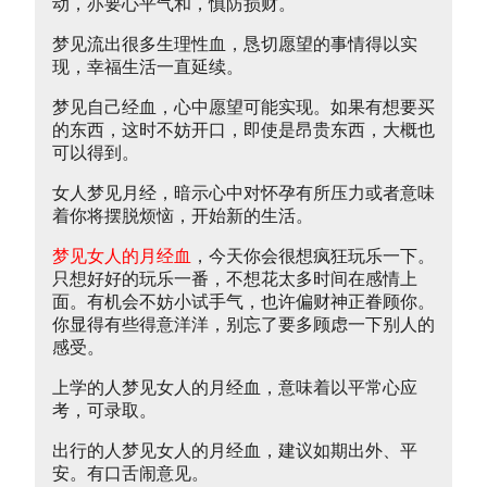
动，亦要心平气和，慎防损财。
梦见流出很多生理性血，恳切愿望的事情得以实
现，幸福生活一直延续。
梦见自己经血，心中愿望可能实现。如果有想要买
的东西，这时不妨开口，即使是昂贵东西，大概也
可以得到。
女人梦见月经，暗示心中对怀孕有所压力或者意味
着你将摆脱烦恼，开始新的生活。
梦见女人的月经血
，今天你会很想疯狂玩乐一下。
只想好好的玩乐一番，不想花太多时间在感情上
面。有机会不妨小试手气，也许偏财神正眷顾你。
你显得有些得意洋洋，别忘了要多顾虑一下别人的
感受。
上学的人梦见女人的月经血，意味着以平常心应
考，可录取。
出行的人梦见女人的月经血，建议如期出外、平
安。有口舌闹意见。