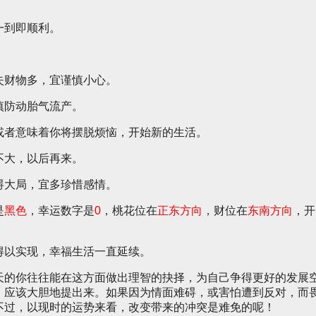
一到即顺利。
失财物多，宜谨慎小心。
慎防动胎气流产。
或者意味着你将摆脱烦恼，开始新的生活。
不大，以后再来。
碍大局，宜多珍惜感情。
是
黑色
，幸运数字是
0
，桃花位在
正东方向
，财位在
东南方向
，开
得以实现，幸福生活一直延续。
天的你往往能在这方面做出理智的抉择，为自己争得更好的发展
，应该大胆地提出来。如果因为情面难碍，或害怕遭到反对，而
不过，以现时的运势来看，改变带来的冲突是难免的呢！