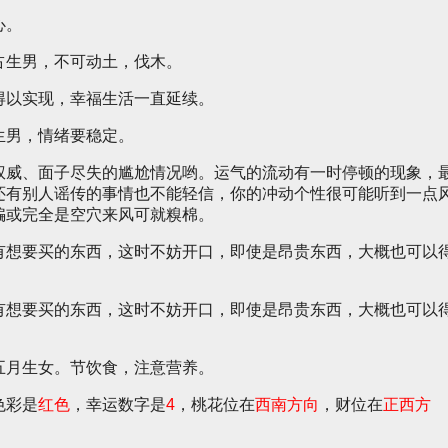
心。
占生男，不可动土，伐木。
得以实现，幸福生活一直延续。
生男，情绪要稳定。
权威、面子尽失的尴尬情况哟。运气的流动有一时停顿的现象，
还有别人谣传的事情也不能轻信，你的冲动个性很可能听到一点
骗或完全是空穴来风可就糗棉。
有想要买的东西，这时不妨开口，即使是昂贵东西，大概也可以
有想要买的东西，这时不妨开口，即使是昂贵东西，大概也可以
五月生女。节饮食，注意营养。
色彩是
红色
，幸运数字是
4
，桃花位在
西南方向
，财位在
正西方