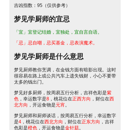
吉凶指数：95（仅供参考）
梦见学厨师的宜忌
「宜」宜登记结婚，宜独处，宜自言自语。
「忌」忌自嘲，忌买基金，忌表演魔术。
梦见学厨师是什么意思
梦见厨师教你烹调，在金钱方面有暗影出现。这时
很容易在路上或公共汽车上遗失钱财，小心不要带
太多的钱出门。
梦见好多厨师，按周易五行分析，吉祥色彩是
紫
色
，幸运数字是
8
，桃花位在
正西方向
，财位在
西
北方向
，开运食物是
元宵
。
梦见厨师和厨师谈话，按周易五行分析，幸运数字
是
4
，桃花位在
西北方向
，财位在
正东方向
，吉祥
色彩是
橙色
，开运食物是
金针菇
。