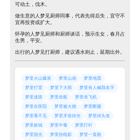
可动土，伐木。
做生意的人梦见厨师同事，代表先得后失，宜守不
宜再投资或扩大。
怀孕的人梦见厨师和厨师谈话，预示生女，春月占
生男，平安。
出行的人梦见打厨师，建议遇水则止，延期出外。
梦里火山爆发
梦里山崩
梦里地震
梦里打雷
梦里下大雨
梦里有人喊我名字
梦里迷路
梦里坐船
梦里坐飞机
梦里在医院
梦里被火烧
梦里断腿
梦里看不见
梦里牙齿掉光
梦里掉头发
梦里捡钱
梦里中毒
梦里打针
梦里脱光
梦里拍电影
梦里一直跑