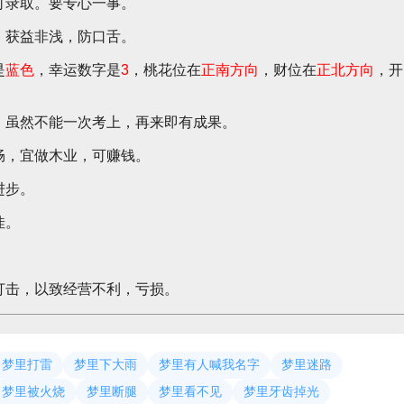
可录取。要专心一事。
，获益非浅，防口舌。
是
蓝色
，幸运数字是
3
，桃花位在
正南方向
，财位在
正北方向
，开
，虽然不能一次考上，再来即有成果。
畅，宜做木业，可赚钱。
进步。
佳。
打击，以致经营不利，亏损。
梦里打雷
梦里下大雨
梦里有人喊我名字
梦里迷路
梦里被火烧
梦里断腿
梦里看不见
梦里牙齿掉光