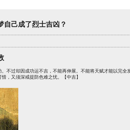
梦自己成了烈士吉凶？
数
功。不过却因成功运不吉，不能再伸展。不能将天赋才能以完全
可惜，又须深戒提防色难之忧。【中吉】