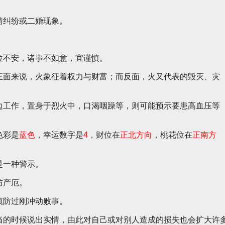
情纠纷或二婚现象。
位不安，诸事不如意，宜谨慎。
正面来说，火象征着权力与财富；而反面，火又代表的毁灭、灾
边工作，置身于烈火中，口渴咽躁等，则可能预示要患高血压等
色彩是
蓝色
，幸运数字是
4
，财位在
正北方向
，桃花位在
正南方
是一种警示。
防产厄。
慎防过刚冲动败事。
当的时候说出实情，由此对自己或对别人造成的损失也会扩大许