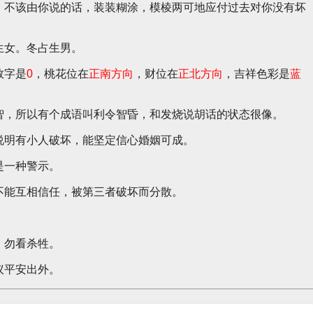
！不该由你说的话，装装糊涂，模棱两可地应付过去对你没有坏
生女。冬占生男。
数字是
0
，桃花位在
正南方向
，财位在
正北方向
，吉祥色彩是
蓝
智，所以有个成语叫利令智昏，和发烧说胡话的状态很像。
说明有小人破坏，能坚定信心婚姻可成。
是一种警示。
不能互相信任，被第三者破坏而分散。
，勿看杀牲。
议平安出外。