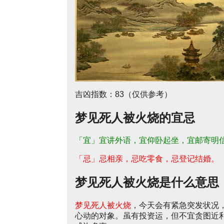
吉凶指数：83（仅供参考）
梦见死人被火烧的宜忌
「宜」宜讲外语，宜仰卧起坐，宜邮寄明
「忌」忌相亲，忌吃零食，忌登记结婚。
梦见死人被火烧是什么意思
梦见死人被火烧
，今天会有紧急突发状况
心动的对象。虽有投资运，但不宜贪图近