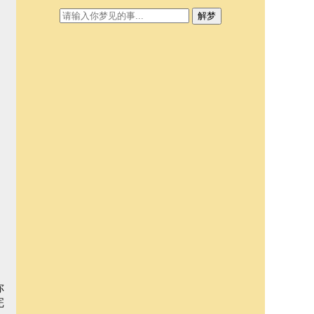
解梦
你
完