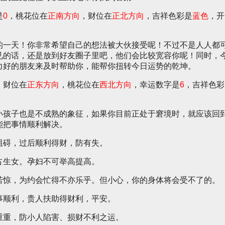
是
0
，桃花位在
正南方向
，财位在
正北方向
，吉祥色彩是
蓝色
，开
的一天！你非常希望自己的想法被大伙接受呢！不过不是人人都
见的话，还是放到好友圈子里吧，他们会比较宽容你呢！同时，
力好的朋友来及时帮助你，能帮你扭转今日运势的乾坤。
，财位在
正东方向
，桃花位在
西北方向
，幸运数字是
6
，吉祥色彩
小孩子也是不成熟的象征，如果你目前正处于窘境时，就应该回
能把事情顺利解决。
阻碍，过后顺利得财，防有失。
占生女。孕妇不可举高提高。
若惊，为约会忙得不亦乐乎。但小心，你的身体将会受不了的。
事顺利，贵人扶助得财利，平安。
重重，防小人陷害、损财不利之运。