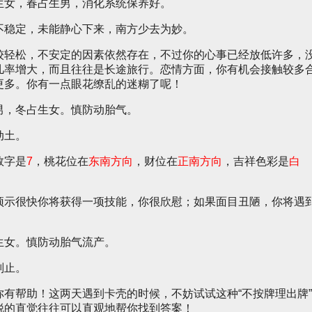
生女，春占生男，消化系统保养好。
不稳定，未能静心下来，南方少去为妙。
较轻松，不安定的因素依然存在，不过你的心事已经放低许多，
几率增大，而且往往是长途旅行。恋情方面，你有机会接触较多
更多。你有一点眼花缭乱的迷糊了呢！
男，冬占生女。慎防动胎气。
动土。
数字是
7
，桃花位在
东南方向
，财位在
正南方向
，吉祥色彩是
白
预示很快你将获得一项技能，你很欣慰；如果面目丑陋，你将遇
生女。慎防动胎气流产。
则止。
你有帮助！这两天遇到卡壳的时候，不妨试试这种“不按牌理出牌”
锐的直觉往往可以直观地帮你找到答案！