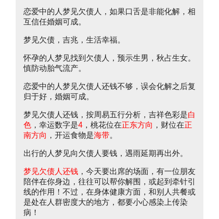
恋爱中的人梦见欠债人，如果口舌是非能化解，相
互信任婚姻可成。
梦见欠债，吉兆，生活幸福。
怀孕的人梦见找到欠债人，预示生男，秋占生女。
慎防动胎气流产。
恋爱中的人梦见欠债人还钱不够，误会化解之后复
归于好，婚姻可成。
梦见欠债人还钱，按周易五行分析，吉祥色彩是
白
色
，幸运数字是
4
，桃花位在
正东方向
，财位在
正
南方向
，开运食物是
海带
。
出行的人梦见向欠债人要钱，遇雨延期再出外。
梦见欠债人还钱
，今天要出席的场面，有一位朋友
陪伴在你身边，往往可以帮你解围，或起到牵针引
线的作用！不过，在身体健康方面，和别人共餐或
是处在人群密度大的地方，都要小心感染上传染
病！