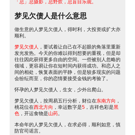
「忌」忌摄影，忌野炊，忌盲目乐观。
梦见欠债人是什么意思
做生意的人梦见欠债人，得时利，大投资或扩大亦
顺利。
梦见欠债人
，要试着让自己在不起眼的角落里重新
发光发热。今天的你难以得到想要的重视，但是却
往往因此获得更多自由的空间。一些被别人忽略的
领域，更容易让你在短时间内获得成功。和恋人之
间的相处，恢复表面的平静，但是较多现实的问题
会纷纭而至，你的恋情要接受金钱的考验了。
怀孕的人梦见欠债人，生女，少外出爬山。
梦见欠债人，按周易五行分析，财位在
东南方向
，
桃花位在
西北方向
，幸运数字是
5
，吉祥色彩是
黑
色
，开运食物是
山药
。
本命年的人梦见欠债人，在求必得，顺利如意，慎
防官司谣言。