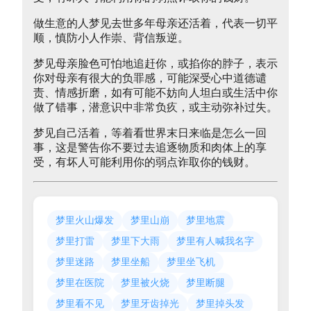
做生意的人梦见去世多年母亲还活着，代表一切平
顺，慎防小人作崇、背信叛逆。
梦见母亲脸色可怕地追赶你，或掐你的脖子，表示
你对母亲有很大的负罪感，可能深受心中道德谴
责、情感折磨，如有可能不妨向人坦白或生活中你
做了错事，潜意识中非常负疚，或主动弥补过失。
梦见自己活着，等着看世界末日来临是怎么一回
事，这是警告你不要过去追逐物质和肉体上的享
受，有坏人可能利用你的弱点诈取你的钱财。
梦里火山爆发
梦里山崩
梦里地震
梦里打雷
梦里下大雨
梦里有人喊我名字
梦里迷路
梦里坐船
梦里坐飞机
梦里在医院
梦里被火烧
梦里断腿
梦里看不见
梦里牙齿掉光
梦里掉头发