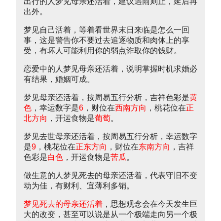
出行的人梦见母亲还活着，建议遇雨则止，延后再
出外。
梦见自己活着，等着看世界末日来临是怎么一回
事，这是警告你不要过去追逐物质和肉体上的享
受，有坏人可能利用你的弱点诈取你的钱财。
恋爱中的人梦见母亲还活着，说明掌握时机求婚必
有结果，婚姻可成。
梦见母亲还活着，按周易五行分析，吉祥色彩是
黄
色
，幸运数字是
6
，财位在
西南方向
，桃花位在
正
北方向
，开运食物是
葡萄
。
梦见去世母亲还活着，按周易五行分析，幸运数字
是
9
，桃花位在
正东方向
，财位在
东南方向
，吉祥
色彩是
白色
，开运食物是
苦瓜
。
做生意的人梦见死去的母亲还活着，代表守旧不变
动为佳，有财利、宜薄利多销。
梦见死去的母亲还活着
，思想观念会在今天发生巨
大的改变，甚至可以说是从一个极端走向另一个极