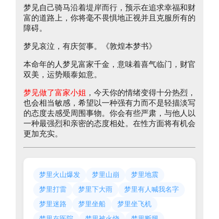
梦见自己骑马沿着堤岸而行，预示在追求幸福和财
富的道路上，你将毫不畏惧地正视并且克服所有的
障碍。
梦见哀泣，有庆贺事。《敦煌本梦书》
本命年的人梦见富家千金，意味着喜气临门，财官
双美，运势顺泰如意。
梦见做了富家小姐
，今天你的情绪变得十分热烈，
也会相当敏感，希望以一种强有力而不是轻描淡写
的态度去感受周围事物。你会有些严肃，与他人以
一种最强烈和亲密的态度相处。在性方面将有机会
更加充实。
梦里火山爆发
梦里山崩
梦里地震
梦里打雷
梦里下大雨
梦里有人喊我名字
梦里迷路
梦里坐船
梦里坐飞机
梦里在医院
梦里被火烧
梦里断腿