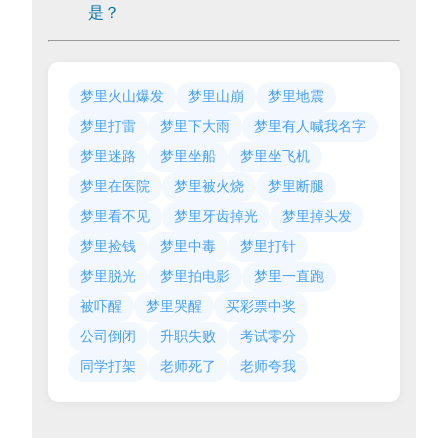
是？
梦里火山爆发
梦里山崩
梦里地震
梦里打雷
梦里下大雨
梦里有人喊我名字
梦里迷路
梦里坐船
梦里坐飞机
梦里在医院
梦里被火烧
梦里断腿
梦里看不见
梦里牙齿掉光
梦里掉头发
梦里捡钱
梦里中毒
梦里打针
梦里脱光
梦里拍电影
梦里一直跑
被吓醒
梦里哭醒
买彩票中奖
公司倒闭
升职失败
考试零分
同学打架
老师死了
老师夸我