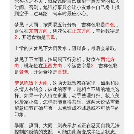
念头挥之不去，就应该给自己保留一点发梦的私人
时间。否则，勉强行事只会让小灾难在自己身上找
到空子，过马路、驾车时最应小心。
梦见下大雨，按周易五行分析，吉祥色彩是
白色
，
财位在
东南方向
，桃花位在
正东方向
，幸运数字是
2
，开运食物是
苦瓜
。
上学的人梦见下大雨发水，阻碍多，最后会录取。
梦见了下大雨，按周易五行分析，财位在
西北方
向
，桃花位在
正西方向
，幸运数字是
2
，吉祥色彩
是
紫色
，开运食物是
香菇
。
梦见吃饭下大雨
，这两天就想赖在家里，如果和朋
友情人有约会，彼此的家里，是相当不错的地点选
择。如果一个人待在家里，动手整理打扫、妆点美
化居家小窝，怎样都能自得其乐。这两天说话需要
留意细节正确与否，以免造成不诚恳或不可信任的
印象。
暴雨、骤雨、大雨，则表示梦者正在忍受自我无法
控制的感情的支配，可能由此而变成半狂乱状态。