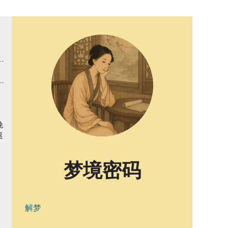
晚
速
梦境密码
解梦