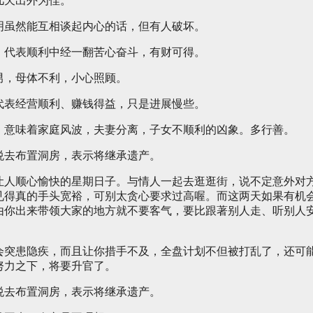
几天出外为佳。
明虽然能互相谈起内心的话，但有人破坏。
，代表顺利中经一翻苦心奋斗，有财可得。
男，母体不利，小心照顾。
代表经营顺利、赚钱得益，只是进展慢些。
，意味着家庭风波，夫妻分离，子女不顺利的凶象。多行善。
悦去布置洞房，表示将继承遗产。
让人顺心愉快的星期日子。与情人一起去逛逛街，说不定意外对
见得真的手头宽裕，可别太贪心要求过高喔。而这两天如果有机
由你出来带领大家的地方就不要客气，要比跟著别人走、听别人
会突患隐疾，而且让你措手不及，全盘计划不但被打乱了，还可
努力之下，将要升官了。
悦去布置洞房，表示将继承遗产。