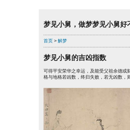
梦见小舅，做梦梦见小舅好
首页
>
解梦
梦见小舅的吉凶指数
可得平安荣华之幸运，及能受父祖余德或
格与地格若凶数，终归失败，若无凶数，