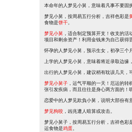
本命年的人梦见小舅，意味着凡事不要固
梦见小舅，按周易五行分析，吉祥色彩是
食物是
饼干
。
梦见小舅
，适合制定预算开支！收支的活
项目和剩余资产！利用金钱来为自己获得
怀孕的人梦见小舅，预示生女，初孕三个
上学的人梦见小舅，意味着将近录取边缘
出行的人梦见小舅，建议稍有耽误几天，
梦见小舅子
，运气平顺的一天！厄运的转
张引发疾病，而且往往是身心两方面的！
恋爱中的人梦见欺負小舅，说明大部份有
梦见狗咬
，凶兆遭人暗算或攻击。
梦见小舅子，按周易五行分析，吉祥色彩
运食物是
鸡蛋
。