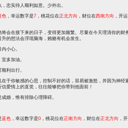
执，忠实待人顺利如意。少外出。
黄色
，幸运数字是
7
，桃花位在
正北方向
，财位在
西南方向
，开运
动将会在接下来的日子，变得更加频繁。尽量在今天理清你的财
晋升的想法会浮现脑海，贿赂有机会发生。
月内小心。
，宜多加油。
可顺利出行。
机在于你敏感的心思，控制不好的话，容易被激怒，并因为神经
听信爱情上的直觉，往往能够把你带到他面前！
意成婚，惟有排除心理障碍。
是
蓝色
，幸运数字是
0
，桃花位在
正南方向
，财位在
正北方向
，开