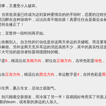
用事，又遭受小人破坏。
！当营造浪漫已经成为达到某种爱情目的的手段时，恋爱的过程
易沉醉在这种游戏中，沾沾自喜不能自拔！真爱往往会是最近会
时间去修正了！
大，宜暂停一段时间再开始。
太依赖別人。自主性的行动也是你这两天幸运的关键呢。而且要
添麻烦。另外这两天充斥耳边的消息虽然不少，其中的真实性还
不大可信的提供者给耍得团团转的喔。
字是
6
，桃花位在
东南方向
，财位在
正南方向
，吉祥色彩是
绿色
，
位在
正东方向
，桃花位在
西北方向
，幸运数字是
4
，吉祥色彩是
黑
示生男，夏占生女，忌动土损胎气。
。别只顾着交新朋友，而冷落了另一半！容易因好奇而买了市面
新的team，或有新的身边的人加入。