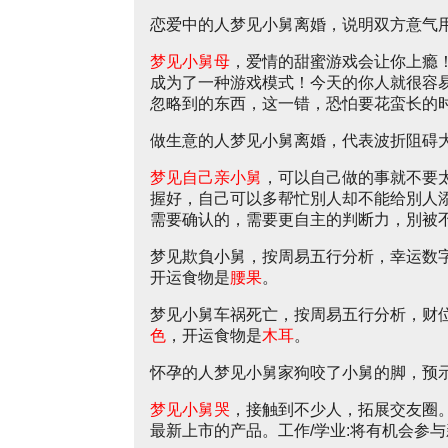
恋爱中的人梦见小舅离婚，说明双方意气
梦见小舅母
，爱情的甜蜜游戏会让你上瘾
成为了一种游戏模式！今天的你人就很容
忽略到的东西，这一错，恐怕要花蛮长的
做生意的人梦见小舅离婚，代表波折阻碍
梦见自己亲小舅
，可以自己做的事就不要
握好，自己可以多帮忙別人却不能给別人
需要确认的，需要更自主的判断力，別被
梦见欺負小舅，按周易五行分析，幸运数
开运食物是
腰果
。
梦见小舅车祸死亡，按周易五行分析，财
色
，开运食物是
木耳
。
怀孕的人梦见小舅家狗咬了小舅的脚，预
梦见小舅哭
，接触到不少人，拓展交友圈
最新上市的产品。工作/学业:将有机会参与