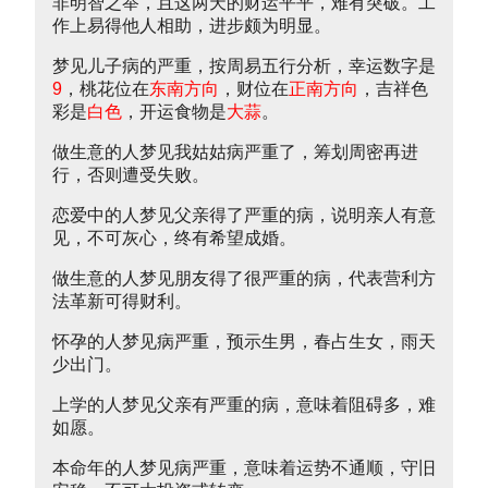
非明智之举，且这两天的财运平平，难有突破。工
作上易得他人相助，进步颇为明显。
梦见儿子病的严重，按周易五行分析，幸运数字是
9
，桃花位在
东南方向
，财位在
正南方向
，吉祥色
彩是
白色
，开运食物是
大蒜
。
做生意的人梦见我姑姑病严重了，筹划周密再进
行，否则遭受失败。
恋爱中的人梦见父亲得了严重的病，说明亲人有意
见，不可灰心，终有希望成婚。
做生意的人梦见朋友得了很严重的病，代表营利方
法革新可得财利。
怀孕的人梦见病严重，预示生男，春占生女，雨天
少出门。
上学的人梦见父亲有严重的病，意味着阻碍多，难
如愿。
本命年的人梦见病严重，意味着运势不通顺，守旧