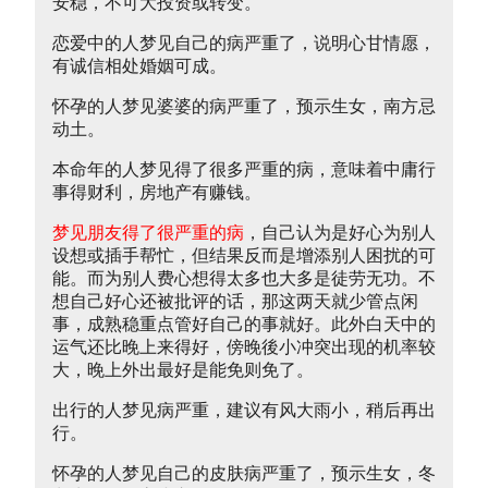
安稳，不可大投资或转变。
恋爱中的人梦见自己的病严重了，说明心甘情愿，
有诚信相处婚姻可成。
怀孕的人梦见婆婆的病严重了，预示生女，南方忌
动土。
本命年的人梦见得了很多严重的病，意味着中庸行
事得财利，房地产有赚钱。
梦见朋友得了很严重的病
，自己认为是好心为别人
设想或插手帮忙，但结果反而是增添别人困扰的可
能。而为别人费心想得太多也大多是徒劳无功。不
想自己好心还被批评的话，那这两天就少管点闲
事，成熟稳重点管好自己的事就好。此外白天中的
运气还比晚上来得好，傍晚後小冲突出现的机率较
大，晚上外出最好是能免则免了。
出行的人梦见病严重，建议有风大雨小，稍后再出
行。
怀孕的人梦见自己的皮肤病严重了，预示生女，冬