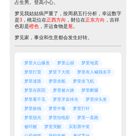
占生男。登高小心。
梦见我姑姑病严重了，按周易五行分析，幸运数字
是
3
，桃花位在
正西方向
，财位在
正东方向
，吉祥
色彩是
橙色
，开运食物是
葱
。
梦见家，事业和生意都会发生好转。
梦里火山爆发
梦里山崩
梦里地震
梦里打雷
梦里下大雨
梦里有人喊我名字
梦里迷路
梦里坐船
梦里坐飞机
梦里在医院
梦里被火烧
梦里断腿
梦里看不见
梦里牙齿掉光
梦里掉头发
梦里捡钱
梦里中毒
梦里打针
梦里脱光
梦里拍电影
梦里一直跑
被吓醒
梦里哭醒
买彩票中奖
公司倒闭
升职失败
考试零分