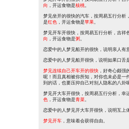
向
，开运食物是
核桃
。
梦见坐开的很快的汽车，按周易五行分析
是
红色
，开运食物是
苹果
。
梦见开车开很快，按周易五行分析，吉祥
向
，开运食物是
粥
。
恋爱中的人梦见船开的很快，说明亲人有
恋爱中的人梦见船开很快，说明如果口舌
梦见连续自己开车开的很快
，好奇心颇强
呢！而且真相被你所知，对你也未必是一
到的话，也要压抑自己对别人隐私的八卦
梦见开大车开很快，按周易五行分析，幸
色
，开运食物是
青菜
。
恋爱中的人梦见开大车开很快，说明互上
梦见开车
，意味着会获得自由。