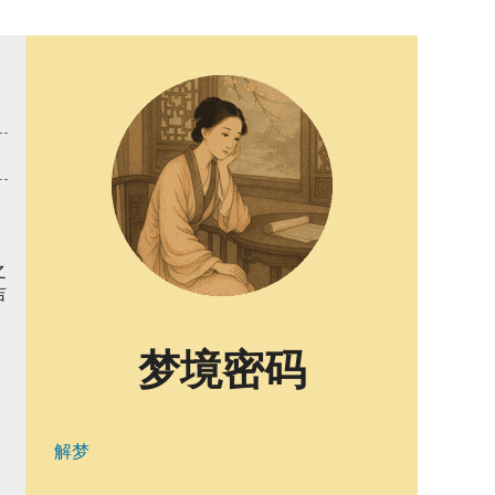
之
吉
梦境密码
解梦