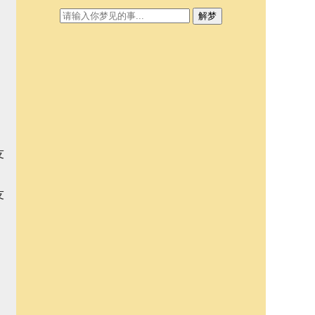
解梦
友
友