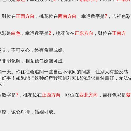
，财位在
正西方向
，桃花位在
西南方向
，幸运数字是
7
，吉祥色彩
色彩是
白色
，幸运数字是
2
，桃花位在
正东方向
，财位在
正南方
意见，不可灰心，终有希望成婚。
是非能化解，相互信任婚姻可成。
的一天。你往往会追问一些自己不该问的问题，让别人有些反感
件好事！如果能把这种好奇转移到对知识的追求自然最好，无法
呢！
运数字是
7
，桃花位在
正西方向
，财位在
西北方向
，吉祥色彩是
紫
体谅，诚心对待，婚姻可成。