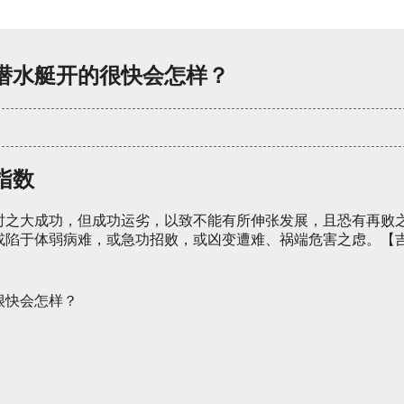
潜水艇开的很快会怎样？
指数
时之大成功，但成功运劣，以致不能有所伸张发展，且恐有再败
或陷于体弱病难，或急功招败，或凶变遭难、祸端危害之虑。【