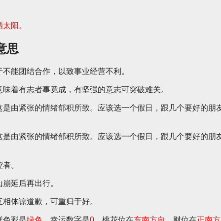
晒太阳。
意思
于不能团结合作，以致事业经营不利。
意味着有志者事竟成，有坚强的意志可突破难关。
这是由紧张的情绪郁积所致。应该选一个假日，跟几个要好的朋
这是由紧张的情绪郁积所致。应该选一个假日，跟几个要好的朋
控者。
山崩延后再出行。
互相体谅道歉，可重归于好。
祥色彩是
绿色
，幸运数字是
0
，桃花位在
东南方向
，财位在
正南方