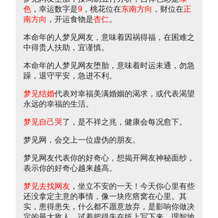
色
，幸运数字是
9
，桃花位在
东南方向
，财位在
正
南方向
，开运食物是
杏仁
。
本命年的人梦见网友，意味着因祸得福，在困难之
中得贵人扶助，宜谨慎。
本命年的人梦见网友堕胎，意味着时运未通，勿急
躁，退守平安，急进不利。
梦见结婚
代表对幸福美满婚姻的渴求，或代表渴望
永远的幸福的生活。
梦见自己哭
了，是不祥之兆，健康会每况愈下。
梦见网，会交上一位虚伪的朋友。
梦见网友代表你的好奇心，想揭开网友神秘面纱，
表示你的好奇心越来越高。
梦见去找网友
，坐立不安的一天！今天你心里有些
还没拿定主意的事情，像一块疙瘩窝在心里。其
实，患得患失，什么都不愿意放弃，是影响你做决
定的最大敌人。试着把得失在纸上写下来，理智地