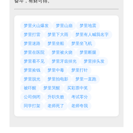
奋斗，有财可得。
梦里火山爆发
梦里山崩
梦里地震
梦里打雷
梦里下大雨
梦里有人喊我名字
梦里迷路
梦里坐船
梦里坐飞机
梦里在医院
梦里被火烧
梦里断腿
梦里看不见
梦里牙齿掉光
梦里掉头发
梦里捡钱
梦里中毒
梦里打针
梦里脱光
梦里拍电影
梦里一直跑
被吓醒
梦里哭醒
买彩票中奖
公司倒闭
升职失败
考试零分
同学打架
老师死了
老师夸我