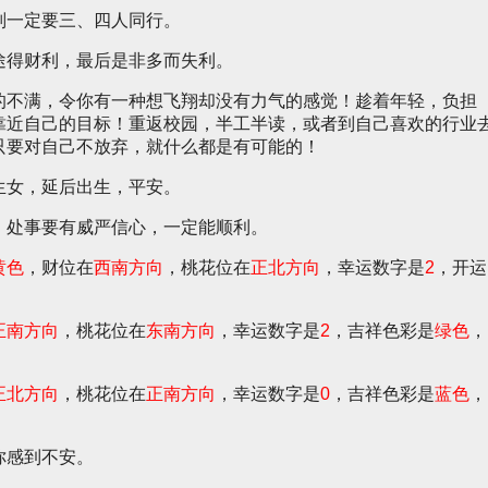
则一定要三、四人同行。
途得财利，最后是非多而失利。
的不满，令你有一种想飞翔却没有力气的感觉！趁着年轻，负担
靠近自己的目标！重返校园，半工半读，或者到自己喜欢的行业
只要对自己不放弃，就什么都是有可能的！
生女，延后出生，平安。
，处事要有威严信心，一定能顺利。
黄色
，财位在
西南方向
，桃花位在
正北方向
，幸运数字是
2
，开运
正南方向
，桃花位在
东南方向
，幸运数字是
2
，吉祥色彩是
绿色
，
正北方向
，桃花位在
正南方向
，幸运数字是
0
，吉祥色彩是
蓝色
，
你感到不安。