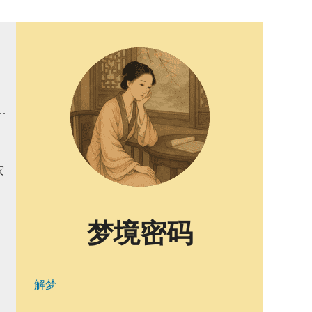
灾
梦境密码
解梦