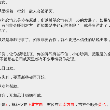
生女。
手里握着一把剑，敌人会被消灭。
你的恋情老是停在原处，所以希望恋情有进一步的发展了。如果
，有可能会吓到对方，而如果梦中钓到的鱼跑了，或是鱼游走了
你了。
最好是单独行事了。如果非要合作，就不要把不信任的话说出来
不良，让你感到沮丧。你的脾气有些不佳，小心吵架。把混乱的
天不管是在公司或家里都有不少事情要你处理。
几日出发。
业失利，要重新整顿再开始。
朋友的帮助。
难容，互相忍让婚姻可成。
字是
2
，桃花位在
正北方向
，财位在
西南方向
，吉祥色彩是
黄色
，