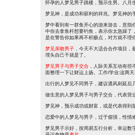
怀孕的人梦见男子跳楼，预示生男。八月
梦见神，是成功和获利的祥兆。梦见神的
梦中看到有一群鱼开心的游来游去，意指
中你去拿鱼杆想要钓鱼，表示你太急躁了
是在警告你如果再不积极点，对方就不理
梦见亲吻男子
，今天不大适合合作项目，
埋头自己干就是了。
梦见男子与男子交合
，人际关系互动有些
面整理一下让财运上扬。工作/学业:这两
出行的人梦见不同男子，建议遇风则延后
做生意的人梦见男子与男子交合，代表营
梦见神，预示成功或财富，或是代表得到
恋爱中的人梦见与男子，过于倔强，性情
梦见男子示好，按周易五行分析，幸运数
开运食物是
麦片
。