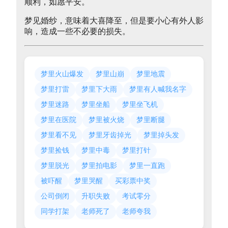
顺利，如愿平安。
梦见婚纱，意味着大喜降至，但是要小心有外人影
响，造成一些不必要的损失。
梦里火山爆发
梦里山崩
梦里地震
梦里打雷
梦里下大雨
梦里有人喊我名字
梦里迷路
梦里坐船
梦里坐飞机
梦里在医院
梦里被火烧
梦里断腿
梦里看不见
梦里牙齿掉光
梦里掉头发
梦里捡钱
梦里中毒
梦里打针
梦里脱光
梦里拍电影
梦里一直跑
被吓醒
梦里哭醒
买彩票中奖
公司倒闭
升职失败
考试零分
同学打架
老师死了
老师夸我