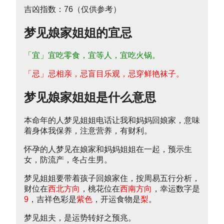
吉凶指数：76（仅供参考）
梦见娘家姐姐的宜忌
「宜」宜吃零食，宜等人，宜吃火锅。
「忌」忌相亲，忌盲目乐观，忌穿鲜艳袜子。
梦见娘家姐姐是什么意思
本命年的人梦见姐姐电话让我和妈妈回娘家，意味
着身体我保养，注意营养，有财利。
怀孕的人梦见在娘家和妈妈姐姐在一起，预示生
女，防流产，冬占生男。
梦见姐姐要带着孩子回娘家住，按周易五行分析，
财位在
西北方向
，桃花位在
西南方向
，幸运数字是
9
，吉祥色彩是
紫色
，开运食物是
梨
。
梦见姐夫，是运势转好之预兆。