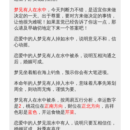
梦见有人在水中
，今天判断力不错，是适宜你来做
决定的一天。出于尊重，要对方来做决定的事情，
让他很为难呢！如果直觉已经告诉了你这一点，那
么请及早确切地定下来一个答案吧！
恋爱中的人梦见有人掉如水中，说明意见不和，信
心动摇。
恋爱中的人梦见有人在水中被杀，说明互相沟通之
后，婚姻可成。
梦见坐着船在海上钓鱼，预示你会有大笔进项。
本命年的人梦见有人掉入水中，意味着凡事先筹划
周全，则动而无悔，谨慎为要。
梦见有人在水中被杀，按周易五行分析，幸运数字
是
2
，桃花位在
正南方向
，财位在
正北方向
，吉祥
色彩是
蓝色
，开运食物是
芹菜
。
恋爱中的人梦见混水中有人，说明只要互相信任，
婚姻可成。秋季有喜庆。