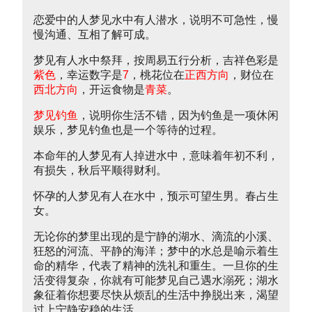
恋爱中的人梦见水中有人潜水，说明不可急性，慢
慢沟通、互相了解可成。
梦见有人水中祭拜，按周易五行分析，吉祥色彩是
紫色
，幸运数字是
7
，桃花位在
正西方向
，财位在
西北方向
，开运食物是
青菜
。
梦见钓鱼
，说明你生活不错，因为钓鱼是一项休闲
娱乐，梦见钓鱼也是一个等待的过程。
本命年的人梦见有人掉进水中，意味着年初不利，
有损失，秋后平顺得财利。
怀孕的人梦见有人在水中，预示可望生男。春占生
女。
无论你的梦里出现的是宁静的湖水、滴流的小溪、
狂怒的河流、平静的海洋；梦中的水总是喻示着生
命的精华，代表了精神的洗礼和重生。一旦你的生
活变得复杂，你就有可能梦见自己遇水溺死；湖水
象征着你想要尽快从烦乱的生活中挣脱出来，渴望
过上宁静安稳的生活。