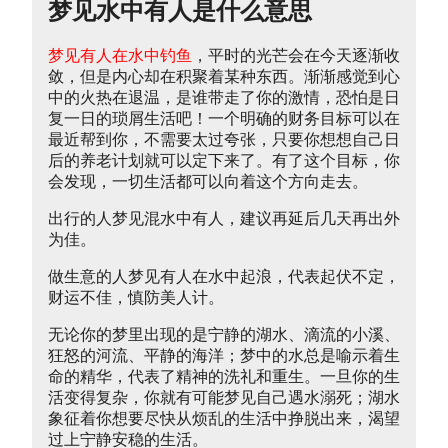
梦见水中有人是什么意思
梦见有人在水中钓鱼
，平时的光芒会在今天逐渐收
敛，但是内心却在积聚着某种东西。渐渐感觉到心
中的火热在退温，是谁带走了你的激情，恐怕是日
复一日的琐屑生活吧！一个明确的财务目标可以在
最近帮到你，不需要太过夸张，只要你想想自己日
后的养老计划就可以定下来了。有了这个目标，你
会发现，一切生活都可以向着这个方向走去。
出行的人梦见混水中有人，建议再延后几天再出外
为佳。
做生意的人梦见有人在水中起浪，代表起伏不定，
财运不佳，慎防美人计。
无论你的梦里出现的是宁静的湖水、滴流的小溪、
狂怒的河流、平静的海洋；梦中的水总是喻示着生
命的精华，代表了精神的洗礼和重生。一旦你的生
活变得复杂，你就有可能梦见自己遇水溺死；湖水
象征着你想要尽快从烦乱的生活中挣脱出来，渴望
过上宁静安稳的生活。