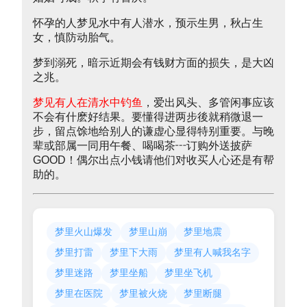
怀孕的人梦见水中有人潜水，预示生男，秋占生
女，慎防动胎气。
梦到溺死，暗示近期会有钱财方面的损失，是大凶
之兆。
梦见有人在清水中钓鱼
，爱出风头、多管闲事应该
不会有什麽好结果。要懂得进两步後就稍微退一
步，留点馀地给别人的谦虚心显得特别重要。与晚
辈或部属一同用午餐、喝喝茶┅订购外送披萨
GOOD！偶尔出点小钱请他们对收买人心还是有帮
助的。
梦里火山爆发
梦里山崩
梦里地震
梦里打雷
梦里下大雨
梦里有人喊我名字
梦里迷路
梦里坐船
梦里坐飞机
梦里在医院
梦里被火烧
梦里断腿