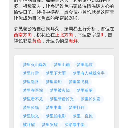
们前往的目标。如果是家人一起的话不妨就往外
婆、祖母家去，让乡野景色与家族温情温暖人心的
愉快日子。装扮中搭配一点金属小首饰就是这两天
让你成为目光焦点的秘密武器啦。
梦见老公给自己掏耳朵，按周易五行分析，财位在
西南方向
，桃花位在
正北方向
，幸运数字是
9
，吉
祥色彩是
黄色
，开运食物是
海鲜
。
梦里火山爆发
梦里山崩
梦里地震
梦里打雷
梦里下大雨
梦里有人喊我名字
梦里迷路
梦里坐船
梦里坐飞机
梦里在医院
梦里被火烧
梦里断腿
梦里看不见
梦里牙齿掉光
梦里掉头发
梦里捡钱
梦里中毒
梦里打针
梦里脱光
梦里拍电影
梦里一直跑
被吓醒
梦里哭醒
买彩票中奖