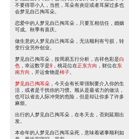
不要得罪小人，当然，耳朵有炎症或者耳屎过多也
会梦见自己掏耳朵。
恋爱中的人梦见自己掏耳朵，只要互相信任，婚姻
可成。秋季有喜庆。
做生意的人梦见自己掏耳朵，无法顺利有亏损，转
变行业另外创业。
梦见自己掏耳朵，按周易五行分析，吉祥色彩是
白
色
，幸运数字是
9
，桃花位在
正东方向
，财位在
东
南方向
，开运食物是
柿子
。
梦见自己掏耳朵
，今天会有长辈强制要介入你的生
活，或者是干扰你的习惯。顺从是最省力的做法，
也可以省去人际冲突的危险，但是却让你多了许多
麻烦。
出行的人梦见自己掏耳朵，在冬天去，否则延期出
发。
本命年的人梦见自己掏耳朵死，意味着诸事顺利如