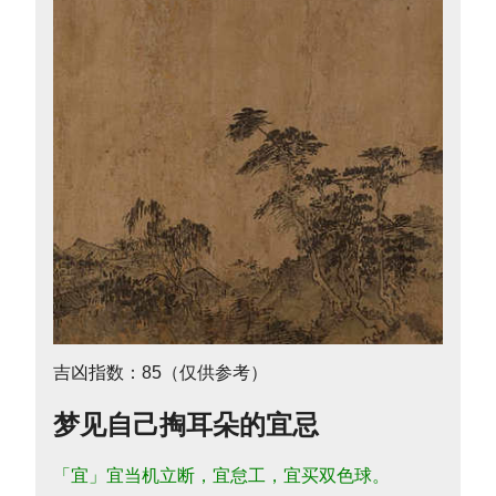
吉凶指数：85（仅供参考）
梦见自己掏耳朵的宜忌
「宜」宜当机立断，宜怠工，宜买双色球。