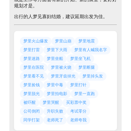
规划才是。
出行的人梦见寡妇结婚，建议延期出发为佳。
梦里火山爆发
梦里山崩
梦里地震
梦里打雷
梦里下大雨
梦里有人喊我名字
梦里迷路
梦里坐船
梦里坐飞机
梦里在医院
梦里被火烧
梦里断腿
梦里看不见
梦里牙齿掉光
梦里掉头发
梦里捡钱
梦里中毒
梦里打针
梦里脱光
梦里拍电影
梦里一直跑
被吓醒
梦里哭醒
买彩票中奖
公司倒闭
升职失败
考试零分
同学打架
老师死了
老师夸我