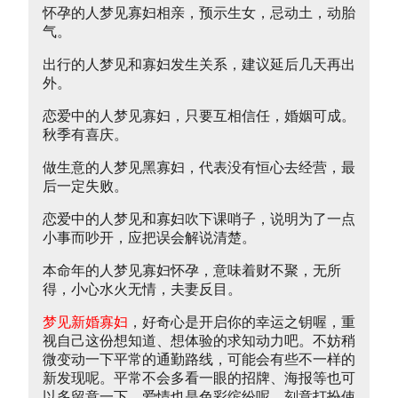
怀孕的人梦见寡妇相亲，预示生女，忌动土，动胎
气。
出行的人梦见和寡妇发生关系，建议延后几天再出
外。
恋爱中的人梦见寡妇，只要互相信任，婚姻可成。
秋季有喜庆。
做生意的人梦见黑寡妇，代表没有恒心去经营，最
后一定失败。
恋爱中的人梦见和寡妇吹下课哨子，说明为了一点
小事而吵开，应把误会解说清楚。
本命年的人梦见寡妇怀孕，意味着财不聚，无所
得，小心水火无情，夫妻反目。
梦见新婚寡妇
，好奇心是开启你的幸运之钥喔，重
视自己这份想知道、想体验的求知动力吧。不妨稍
微变动一下平常的通勤路线，可能会有些不一样的
新发现呢。平常不会多看一眼的招牌、海报等也可
以多留意一下。爱情也是色彩缤纷呢，刻意打扮使