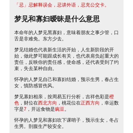
「忌」忌解释误会，忌讲外语，忌充公交卡。
梦见和寡妇暧昧是什么意思
本命年的人梦见黑寡妇，意味着朋友之事少管，口
舌是非难免。东方少去。
梦见结婚也代表新生活的开始，人生新阶段的开
始，做此梦可能跟成长有关，也代表肩负起重大的
责任，反映你的责任感，使命感，还代表受到了约
束，失去某种自由。
怀孕的人梦见自己和寡妇结婚，预示生男，春占生
女，慎防感冒伤风。
梦见寡妇相亲，按周易五行分析，吉祥色彩是
橙
色
，财位在
西北方向
，桃花位在
正西方向
，幸运数
字是
7
，开运食物是
豌豆
。
怀孕的人梦见和寡妇吹下课哨子，预示生女，冬占
生男。剖腹生产较安全。