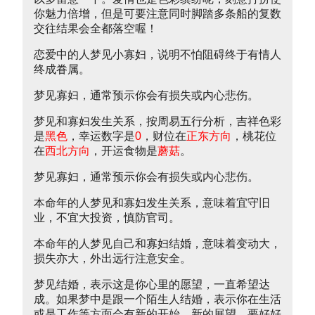
你魅力倍增，但是可要注意同时脚踏多条船的复数
交往结果会全都落空喔！
恋爱中的人梦见小寡妇，说明不怕阻碍终于有情人
终成眷属。
梦见寡妇，通常预示你会有损失或内心悲伤。
梦见和寡妇发生关系，按周易五行分析，吉祥色彩
是
黑色
，幸运数字是
0
，财位在
正东方向
，桃花位
在
西北方向
，开运食物是
蘑菇
。
梦见寡妇，通常预示你会有损失或内心悲伤。
本命年的人梦见和寡妇发生关系，意味着宜守旧
业，不宜大投资，慎防官司。
本命年的人梦见自己和寡妇结婚，意味着变动大，
损失亦大，外出远行注意安全。
梦见结婚，表示这是你心里的愿望，一直希望达
成。如果梦中是跟一个陌生人结婚，表示你在生活
或是工作等方面会有新的开始、新的展望，要好好