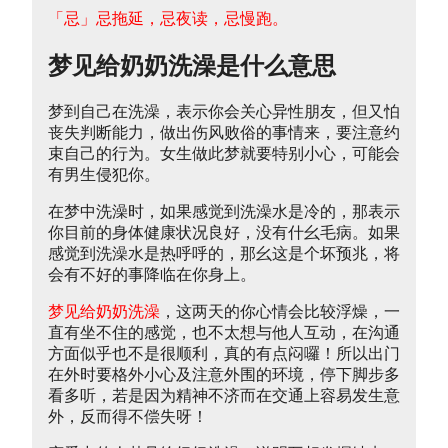
「忌」忌拖延，忌夜读，忌慢跑。
梦见给奶奶洗澡是什么意思
梦到自己在洗澡，表示你会关心异性朋友，但又怕
丧失判断能力，做出伤风败俗的事情来，要注意约
束自己的行为。女生做此梦就要特别小心，可能会
有男生侵犯你。
在梦中洗澡时，如果感觉到洗澡水是冷的，那表示
你目前的身体健康状况良好，没有什幺毛病。如果
感觉到洗澡水是热呼呼的，那幺这是个坏预兆，将
会有不好的事降临在你身上。
梦见给奶奶洗澡
，这两天的你心情会比较浮燥，一
直有坐不住的感觉，也不太想与他人互动，在沟通
方面似乎也不是很顺利，真的有点闷囉！所以出门
在外时要格外小心及注意外围的环境，停下脚步多
看多听，若是因为精神不济而在交通上容易发生意
外，反而得不偿失呀！