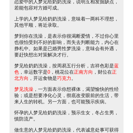
恋爱中的人梦见给奶奶洗澡，说明互相发掘缺点，
若能包容对方婚可成。
上学的人梦见给奶奶洗澡，意味着一两科不理想，
其他平顺，将近录取。
梦到你在洗澡，是表示你很渴断爱情，不过你心里
也很怕受到不好的影响，而失去判断能力，内心在
挣札中。如果是已婚男性梦洗澡，意味会有外遇，
要赶快想出对策解决才行。
梦见给奶奶洗澡，按周易五行分析，吉祥色彩是
蓝
色
，幸运数字是
0
，桃花位在
正南方向
，财位在
正
北方向
，开运食物是
巧克力
。
梦见洗澡
，一方面表示你想裸体，渴望愉快的性经
验；或是想要净化心灵，彻底改变眼前的生活，带
来人生的转机。另一方面，也可能预示疾病。
怀孕的人梦见给奶奶洗澡，预示生女，冬占生男，
慎防流产。
做生意的人梦见给奶奶洗澡，代表诚意处事可获得