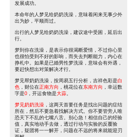
发展成功。
本命年的人梦见给奶奶洗澡，意味着闲来无事少外
出为妙，平顺而过。
出行的人梦见给奶奶洗澡，建议途中受困，延后出
行。
梦到你在洗澡，是表示你很渴断爱情，不过你心里
也很怕受到不好的影响，而失去判断能力，内心在
挣札中。如果是已婚男性梦洗澡，意味会有外遇，
要赶快想出对策解决才行。
梦见帮奶奶洗澡，按周易五行分析，吉祥色彩是
白
色
，财位在
正南方向
，桃花位在
东南方向
，幸运数
字是
0
，开运食物是
大蒜
。
梦见奶奶洗澡
，这两天首要任务是找出问题的症结
所在，然后不要急着找解决方式。你不要管旁人唯
恐天下不乱的七嘴八舌。别心急！相信自己的经验
值，真实地动手去做，透过行动与实验的反覆验
证，疑团将一一解开，问题在不远的将来就能迎刃
而解。