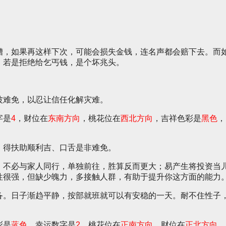
。
糟，如果再这样下次，可能会损失金钱，连名声都会赔下去。而
，若是拒绝给乞丐钱，是个坏兆头。
波难免，以忍让信任化解灾难。
字是
4
，财位在
东南方向
，桃花位在
西北方向
，吉祥色彩是
黑色
，
，得扶助顺利吉、口舌是非难免。
，不必与家人同行，单独前往，胜算反而更大；易产生将投资当
性很强，但缺少魄力，多接触人群，有助于提升你这方面的能力
备。日子渐趋平静，按部就班就可以有安稳的一天。耐不住性子
彩是
蓝色
，幸运数字是
2
，桃花位在
正南方向
，财位在
正北方向
，