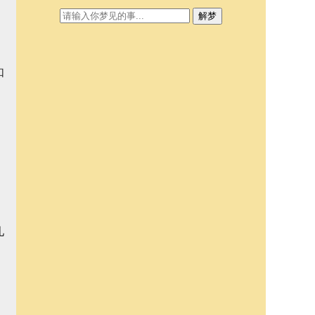
解梦
如
儿
。
，