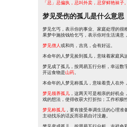
「忌」忌偏执，忌叫外卖，忌穿鲜艳袜子
梦见受伤的孤儿是什么意思
梦见乞丐，表示你的事业、家庭处理的很
果梦中施捨钱给乞丐，表示你对生活满意
梦见僧人
或和尚，吉兆，会有好运。
本命年的人梦见捡到孤儿，意味着家庭风
梦见成了孤儿，按周易五行分析，幸运数
开运食物是
山药
。
本命年的人梦见称孤儿，意味着贵人在外
梦见领养孤儿
，这两天可是相亲的好机会
戏的想法，使得收获大打折扣；工作积极
梦见称孤儿
，要有接受单调生活的心理准
主动找乐的话反而容易自讨没趣。
梦见变成孤儿，按周易五行分析，吉祥色