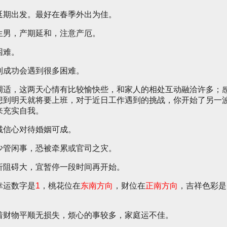
延期出发。最好在春季外出为佳。
生男，产期延和，注意产厄。
困难。
到成功会遇到很多困难。
调适，这两天心情有比较愉快些，和家人的相处互动融洽许多；
想到明天就将要上班，对于近日工作遇到的挑战，你开始了另一
来充实自我。
诚信心对待婚姻可成。
少管闲事，恐被牵累或官司之灾。
折阻碍大，宜暂停一段时间再开始。
幸运数字是
1
，桃花位在
东南方向
，财位在
正南方向
，吉祥色彩是
着财物平顺无损失，烦心的事较多，家庭运不佳。