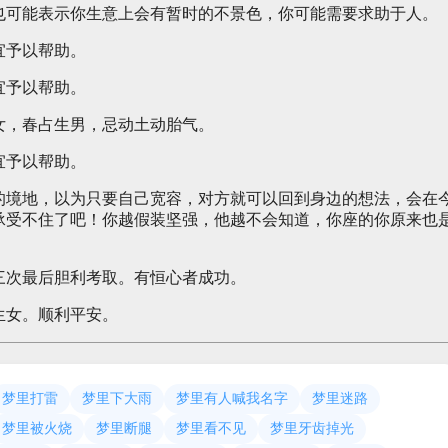
也可能表示你生意上会有暂时的不景色，你可能需要求助于人。
宜予以帮助。
宜予以帮助。
女，春占生男，忌动土动胎气。
宜予以帮助。
的境地，以为只要自己宽容，对方就可以回到身边的想法，会在
承受不住了吧！你越假装坚强，他越不会知道，你座的你原来也
三次最后胆利考取。有恒心者成功。
生女。顺利平安。
梦里打雷
梦里下大雨
梦里有人喊我名字
梦里迷路
梦里被火烧
梦里断腿
梦里看不见
梦里牙齿掉光