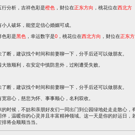
五行分析，吉祥色彩是
橙色
，财位在
正东方向
，桃花位在
西北方
有小人破坏，能坚定信心婚姻可成。
祥色彩是
黑色
，幸运数字是
0
，桃花位在
西北方向
，财位在
正东方
未了断，建议找个时间和前妻聊一下，分手后还可以做朋友。
着大致顺利，在安定中慎防意外，过刚遭受失败。
。
未了断，建议找个时间和前妻聊一下，分手后还可以做朋友。
有宽容心，慈悲为怀、事事顺心，名利双收。
凉的时候，不妨和亲朋好友们一同出门到公园绿地处走走散心，
同伴，温暖你的心灵并且丰富精神领域。这一天是你的好运日，
安排将会顺顺当当。