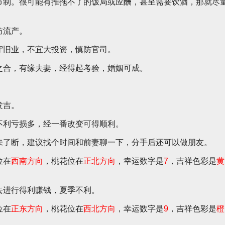
节制。很可能有推拖不了的饭局或应酬，甚至需要饮酒，那就尽
。
防流产。
守旧业，不宜大投资，慎防官司。
之合，有缘夫妻，经得起考验，婚姻可成。
。
发吉。
不利亏损多，经一番改变可得顺利。
未了断，建议找个时间和前妻聊一下，分手后还可以做朋友。
位在
西南方向
，桃花位在
正北方向
，幸运数字是
7
，吉祥色彩是
黄
去进行得利赚钱，夏季不利。
位在
正东方向
，桃花位在
西北方向
，幸运数字是
9
，吉祥色彩是
橙