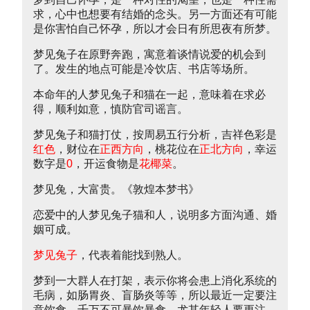
求，心中也想要有结婚的念头。另一方面还有可能
是你害怕自己怀孕，所以才会日有所思夜有所梦。
梦见兔子在原野奔跑，寓意着谈情说爱的机会到
了。发生的地点可能是冷饮店、书店等场所。
本命年的人梦见兔子和猫在一起，意味着在求必
得，顺利如意，慎防官司谣言。
梦见兔子和猫打仗，按周易五行分析，吉祥色彩是
红色
，财位在
正西方向
，桃花位在
正北方向
，幸运
数字是
0
，开运食物是
花椰菜
。
梦见兔，大富贵。《敦煌本梦书》
恋爱中的人梦见兔子猫和人，说明多方面沟通、婚
姻可成。
梦见兔子
，代表着能找到熟人。
梦到一大群人在打架，表示你将会患上消化系统的
毛病，如肠胃炎、盲肠炎等等，所以最近一定要注
意饮食，千万不可暴饮暴食，尤其年轻人要更注