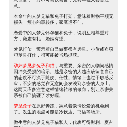
意。
本命年的人梦见猫和兔子打架，意味着财物平顺无
损失，烦心的事较多，家庭运不佳。
恋爱中的人梦见怀孕猫和兔子，说明互相尊重对
方，谦虚有礼，婚姻有望。
梦见打仗，预示着自己做事很有远见。小偷或盗窃
犯梦见打仗，很可能被当场抓获。
孕妇梦见梦兔子和猫
，与重要、亲密的人物间感情
因冲突受损的暗示。越是亲密的人越应该留意自己
的态度不可流于随便、任性。情绪上也过于敏感反
应，不安的感觉在无意间会发洩到亲密的人身上。
这两天应多注意这样情绪转移的倾向，別让亲密关
系被自己搞砸了才好喔。
梦见兔子
在原野奔跑，寓意着谈情说爱的机会到
了。发生的地点可能是冷饮店、书店等场所。
做生意的人梦见兔子猫和人，代表可得财利、夏占