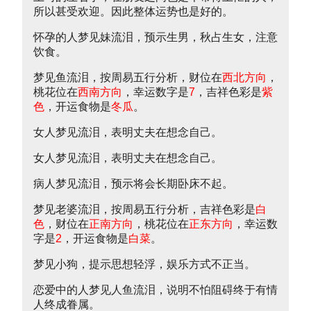
所以甚受欢迎。因此整体运势也是好的。
怀孕的人梦见妹流泪，预示生男，秋占生女，注意
饮食。
梦见鱼流泪，按周易五行分析，财位在
西北方向
，
桃花位在
西南方向
，幸运数字是
7
，吉祥色彩是
紫
色
，开运食物是
冬瓜
。
女人梦见流泪，表明丈夫在想念自己。
女人梦见流泪，表明丈夫在想念自己。
病人梦见流泪，预示将会长期卧床不起。
梦见老婆流泪，按周易五行分析，吉祥色彩是
白
色
，财位在
正南方向
，桃花位在
正东方向
，幸运数
字是
2
，开运食物是
白菜
。
梦见小狗，提示思想轻浮，娱乐方式不正当。
恋爱中的人梦见人鱼流泪，说明不怕阻碍终于有情
人终成眷属。