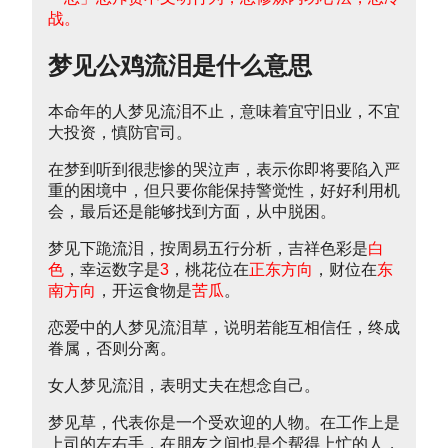
战。
梦见公鸡流泪是什么意思
本命年的人梦见流泪不止，意味着宜守旧业，不宜
大投资，慎防官司。
在梦到听到很悲惨的哭泣声，表示你即将要陷入严
重的困境中，但只要你能保持警觉性，好好利用机
会，最后还是能够找到方面，从中脱困。
梦见下跪流泪，按周易五行分析，吉祥色彩是
白
色
，幸运数字是
3
，桃花位在
正东方向
，财位在
东
南方向
，开运食物是
苦瓜
。
恋爱中的人梦见流泪草，说明若能互相信任，终成
眷属，否则分离。
女人梦见流泪，表明丈夫在想念自己。
梦见草，代表你是一个受欢迎的人物。在工作上是
上司的左右手，在朋友之间也是个帮得上忙的人，