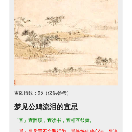
吉凶指数：95（仅供参考）
梦见公鸡流泪的宜忌
「宜」宜辞职，宜读书，宜相互鼓舞。
「忌」忌斥责不文明行为，忌修炼内功心法，忌冷