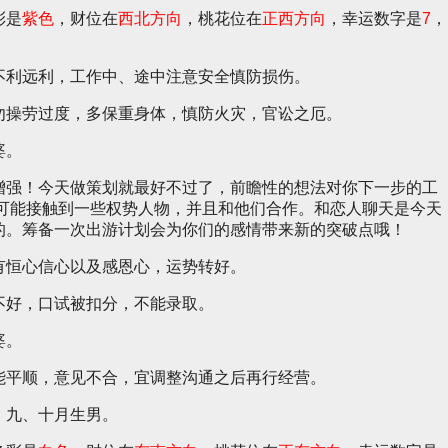
彩是
紫色
，财位在
西北方向
，桃花位在
正西方向
，幸运数字是
7
，
不利远利，工作中、途中注意安全慎防损伤。
勿操劳过度，多保重身体，慎防火灾，官讼之厄。
婆。
增强！今天做策划就最好不过了，前瞻性的想法对你下一步的工
有可能接触到一些权势人物，并且和他们合作。和恋人聊天是今天
的。筹备一次出游计划会为你们的感情带来新的突破点哦！
有恒心信心以及感恩心，运势转好。
不好，口试被扣分，不能录取。
婆。
能平顺，意见不合，宜调整沟通之后再行经营。
，九、十月生男。