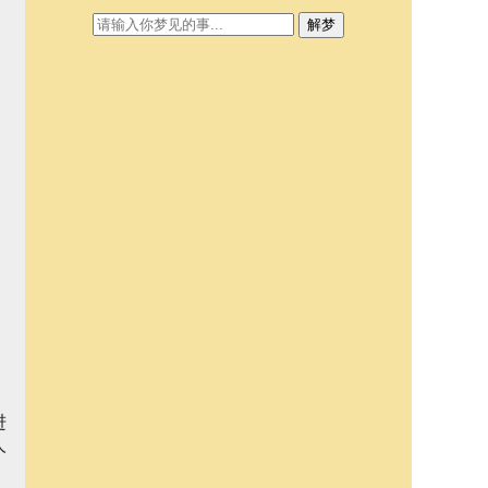
解梦
进
人