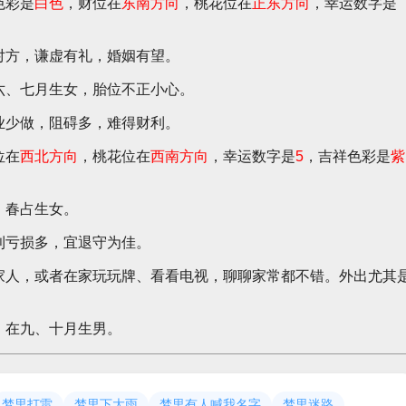
色彩是
白色
，财位在
东南方向
，桃花位在
正东方向
，幸运数字是
对方，谦虚有礼，婚姻有望。
六、七月生女，胎位不正小心。
业少做，阻碍多，难得财利。
位在
西北方向
，桃花位在
西南方向
，幸运数字是
5
，吉祥色彩是
紫
。春占生女。
利亏损多，宜退守为佳。
家人，或者在家玩玩牌、看看电视，聊聊家常都不错。外出尤其
。
，在九、十月生男。
梦里打雷
梦里下大雨
梦里有人喊我名字
梦里迷路