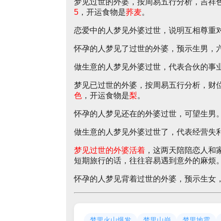
梦见过世的外婆，按周易五行分析，吉祥
5
，开运食物是
荞麦
。
恋爱中的人梦见外婆过世，说明互相尊重
怀孕的人梦见了过世的外婆，预示生男，
做生意的人梦见外婆过世，代表合伙的事
梦见已过世的外婆，按周易五行分析，财
色
，开运食物是
梨
。
怀孕的人梦见还在的外婆过世，可望生男
做生意的人梦见外婆过世了，代表经营失
梦见过世的外婆活着
，这两天陪陪恋人和
短期旅行的话，往往容易遇到意外的麻烦
怀孕的人梦见背着过世的外婆，预示生女
梦里火山爆发
梦里山崩
梦里地震