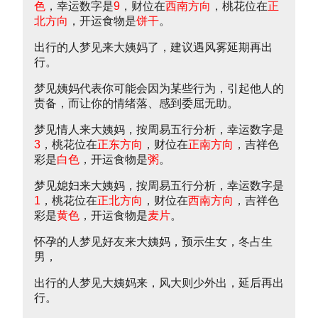
色
，幸运数字是
9
，财位在
西南方向
，桃花位在
正
北方向
，开运食物是
饼干
。
出行的人梦见来大姨妈了，建议遇风雾延期再出
行。
梦见姨妈代表你可能会因为某些行为，引起他人的
责备，而让你的情绪落、感到委屈无助。
梦见情人来大姨妈，按周易五行分析，幸运数字是
3
，桃花位在
正东方向
，财位在
正南方向
，吉祥色
彩是
白色
，开运食物是
粥
。
梦见媳妇来大姨妈，按周易五行分析，幸运数字是
1
，桃花位在
正北方向
，财位在
西南方向
，吉祥色
彩是
黄色
，开运食物是
麦片
。
怀孕的人梦见好友来大姨妈，预示生女，冬占生
男，
出行的人梦见大姨妈来，风大则少外出，延后再出
行。