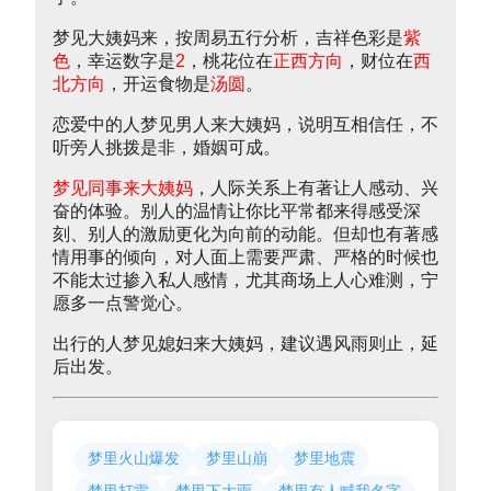
梦见大姨妈来，按周易五行分析，吉祥色彩是
紫
色
，幸运数字是
2
，桃花位在
正西方向
，财位在
西
北方向
，开运食物是
汤圆
。
恋爱中的人梦见男人来大姨妈，说明互相信任，不
听旁人挑拨是非，婚姻可成。
梦见同事来大姨妈
，人际关系上有著让人感动、兴
奋的体验。别人的温情让你比平常都来得感受深
刻、别人的激励更化为向前的动能。但却也有著感
情用事的倾向，对人面上需要严肃、严格的时候也
不能太过掺入私人感情，尤其商场上人心难测，宁
愿多一点警觉心。
出行的人梦见媳妇来大姨妈，建议遇风雨则止，延
后出发。
梦里火山爆发
梦里山崩
梦里地震