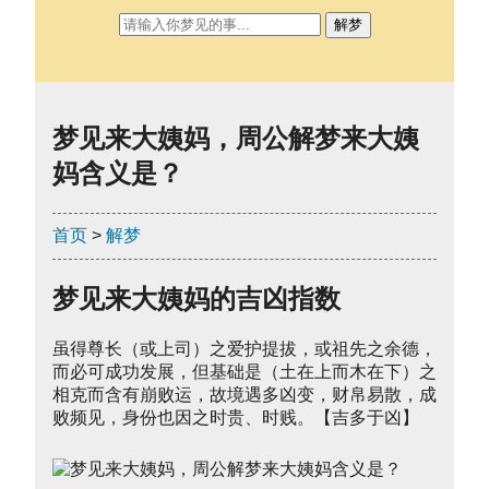
解梦
梦见来大姨妈，周公解梦来大姨
妈含义是？
首页
>
解梦
梦见来大姨妈的吉凶指数
虽得尊长（或上司）之爱护提拔，或祖先之余德，
而必可成功发展，但基础是（土在上而木在下）之
相克而含有崩败运，故境遇多凶变，财帛易散，成
败频见，身份也因之时贵、时贱。【吉多于凶】