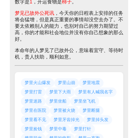
数字是
1
，开运食物是
柿子
。
梦见已故外公死讯
，今天你的日程表上安排的任务
将会猛增，但是真正重要的事情却没空去办了。不
要太依赖别人的能力，也别对自己的努力期望过
高，你的才能和社会地位并没有你自己想象的那么
好。
本命年的人梦见了已故外公，意味着宜守、等待时
机，贵人扶助，顺利如意。
梦里火山爆发
梦里山崩
梦里地震
梦里打雷
梦里下大雨
梦里有人喊我名字
梦里迷路
梦里坐船
梦里坐飞机
梦里在医院
梦里被火烧
梦里断腿
梦里看不见
梦里牙齿掉光
梦里掉头发
梦里捡钱
梦里中毒
梦里打针
梦里脱光
梦里拍电影
梦里一直跑