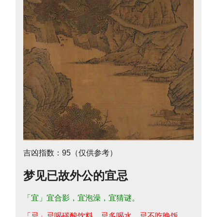
吉凶指数：95（仅供参考）
梦见已故外公的宜忌
「宜」宜合影，宜泡澡，宜猜谜。
「忌」忌喝碳酸饮料，忌多喝水，忌不吃晚饭。