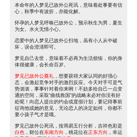
本命年的人梦见已故外公死讯，意味着处事要有信
心，秋季中有波折，亦能化解。
怀孕的人梦见呼唤已故外公，预示秋生为男，夏生
为女。水火无情小心。
恋爱中的人梦见已故外公扫地，虽有小人从中破
坏，误会澄清即可。
梦见自己去世，意味着不必再为生活烦恼，你的身
体很健康，会长命百岁。
梦见已故外公奠礼
，想要获得大家认同的好强心
态，会激起竞争对手的激烈反应。今天对手可是气
势汹汹，事事针对着你来咧！不妨多给自己一点变
通的空间，采取“曲线救国”的战略未必对你没有好
处呢！向恋人提出的约会或度假计划，要记得事前
征询他或她的意见，无论恋人的决定如何，你都不
要小孩子气才是哦。
梦见已故外公死讯，按周易五行分析，吉祥色彩是
白色
，财位在
东南方向
，桃花位在
正东方向
，幸运