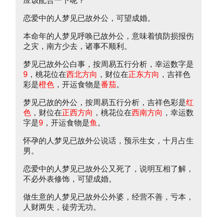
应该配合一下呢？
恋爱中的人梦见已故外公，可望成婚。
本命年的人梦见呼唤已故外公，意味着慎防损报伤
之灾，南方少去，诸事不顺利。
梦见已故外公白事，按周易五行分析，幸运数字是
9
，桃花位在
西北方向
，财位在
正东方向
，吉祥色
彩是
橙色
，开运食物是
番茄
。
梦见已故的外公，按周易五行分析，吉祥色彩是
红
色
，财位在
正西方向
，桃花位在
西南方向
，幸运数
字是
9
，开运食物是
鱼
。
怀孕的人梦见已故外公说话，预示生女，十月占生
男。
恋爱中的人梦见已故外公又死了，说明互相了解，
不必外表修饰，可望成婚。
做生意的人梦见已故外公外婆，经营不善，亏本，
人财两失，徒劳无功。