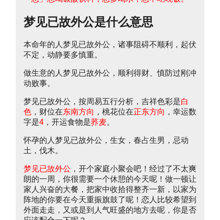
梦见已故外公是什么意思
本命年的人梦见已故外公，诸事阻碍不顺利，起伏
不定，动静要多慎重。
做生意的人梦见已故外公，顺利得财、慎防过刚冲
动败事。
梦见已故外公，按周易五行分析，吉祥色彩是
白
色
，财位在
东南方向
，桃花位在
正东方向
，幸运数
字是
4
，开运食物是
荞麦
。
怀孕的人梦见已故外公，生女，春占生男，忌动
土，伐木。
梦见已故外公
，开个家庭小聚会吧！经过了不太爽
朗的一周，你很需要一个休憩的今天呢！做一顿让
家人兴奋的大餐，把家中收拾得整齐一新，以家为
阵地的你要在今天重振旗鼓了呢！恋人比较希望到
外面走走，又或是到人气旺盛的地方去呢，你是否