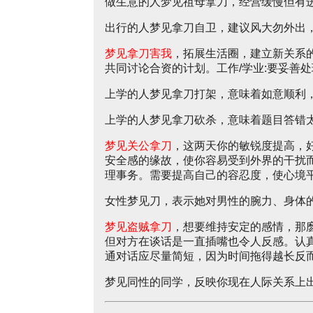
做生意的人梦见祖母拿刀，经营缓慢但有
出行的人梦见拿刀自卫，建议风大勿外出
梦见拿刀害我
，拓展生活圈，建立新关系
共同讨论合资的计划。工作/学业:要妥善
上学的人梦见拿刀打架，意味着如意顺利
上学的人梦见拿刀砍杀，意味着题目答错
梦见关公拿刀
，这两天你的敏锐度提高，
安全感的缘故，使你容易受到外界的干扰
理事务。需要提高自己的容忍度，使心境
女性梦见刀，表示她对男性的腕力、身体
梦见盗贼拿刀
，想要维持安定的感情，那
但对方在谈话是一直插嘴也令人反感。认
通对话应尽量简短，因为时间拖得越长反
梦见同性的同学，反映你现在人际关系上