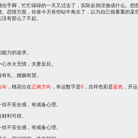
捆住手脚，忙忙碌碌的一天又过去了，实际反倒没做成什么。想
绕。恋情方面，你座今天有些钻牛角尖了，以为自己很看重的某
实没有那么了不起。
。
的能力的追求。
小心水火无情，夫妻反目。
虚有礼，婚姻有望。
方向
，桃花位在
正南方向
，幸运数字是
0
，吉祥色彩是
蓝色
，开运
一丝不安全感，有戒备心理。
有财利可得。
一丝不安全感，有戒备心理。