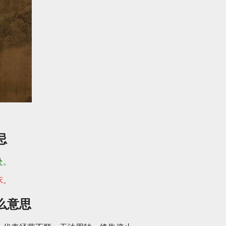
忌
处。
床。
么意思