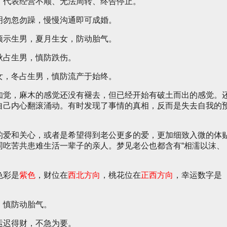
，代表经营不顺、无法周转、终告停止。
明勿忽勿躁，慢慢沟通即可成婚。
预示生男，夏月生女，防动胎气。
秋占生男，慎防跌伤。
女，冬占生男，慎防流产于始终。
知觉，麻木的感觉还没有褪去，但已经开始有破土而出的感觉。
自己内心翻滚涌动。有时发现了事情的真相，反而是失去自我的
的爱和关心，或者是希望得到老公更多的爱，更加细致入微的体
同吃苦共患难生活一辈子的亲人。梦见老公也都含有“相濡以沫、
色彩是
紫色
，财位在
西北方向
，桃花位在
正西方向
，幸运数字是
，慎防动胎气。
运迟得财，不急为要。