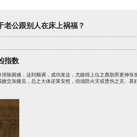
于老公跟别人在床上祸福？
凶指数
终排除困难，达到顺调，成功发达，尤能得上位之惠肋而更伸张
成败交加频见，总之大体还算安然，但须防火灾或烫伤之灾。甚