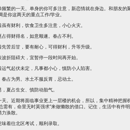
涉频繁的一天。单身的你可多注意，新恋情就在身边。和朋友的
调是你这两天的重点工作/学业。
着虽有财利，饮食卫生多注意，小心火灾。
夏占得财得名，如意顺遂。春占不利。
着先苦后甘，要有耐心，可得财利，升等升级。
表波折阻碍大，宜暂停一段时间再开始。
着运气起伏未定，凡事都小心，慎防小人陷害。
，春占为男。水土不服反胃，忌动土。
男，夏占生女、慎防动胎气。
一天。近期将面临事业更上一层楼的机会，所以，集中精神把握
总需有，命里无时莫强求”来做懒散的借口。记住，生活中有件明
精力涣散。
意味着往北区考试，顺利录取。