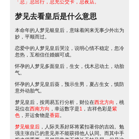
「忌」忌出行，忌充公交卡，忌夜店。
梦见去看皇后是什么意思
本命年的人梦见银皇后，意味着闲来无事少外出为
妙，平顺而过。
恋爱中的人梦见皇后哭泣，说明心情不稳定，忽冷
忽热，互相信任婚姻可成。
怀孕的人梦见多面皇后，生女，伐木忌动土，动胎
气。
怀孕的人梦见皇后葵，预示生男，夏占生女，慎防
意外动胎气。
梦见皇后，按周易五行分析，财位在
西北方向
，桃
花位在
西南方向
，幸运数字是
1
，吉祥色彩是
紫
色
，开运食物是
香菇
。
梦见银皇后
，人际关系好坏将紧扣著你的吉凶。勉
强主张自己的意见并不能获得他人认同。而其中手