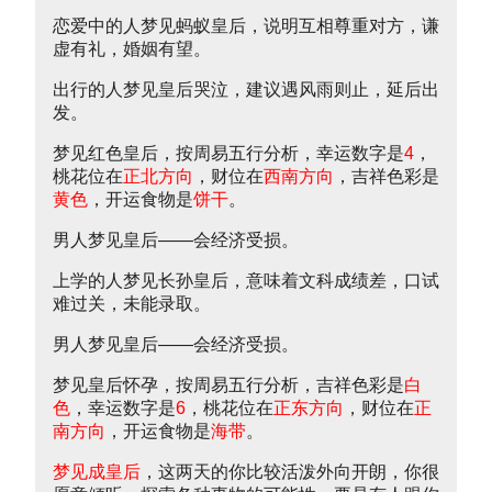
恋爱中的人梦见蚂蚁皇后，说明互相尊重对方，谦
虚有礼，婚姻有望。
出行的人梦见皇后哭泣，建议遇风雨则止，延后出
发。
梦见红色皇后，按周易五行分析，幸运数字是
4
，
桃花位在
正北方向
，财位在
西南方向
，吉祥色彩是
黄色
，开运食物是
饼干
。
男人梦见皇后——会经济受损。
上学的人梦见长孙皇后，意味着文科成绩差，口试
难过关，未能录取。
男人梦见皇后——会经济受损。
梦见皇后怀孕，按周易五行分析，吉祥色彩是
白
色
，幸运数字是
6
，桃花位在
正东方向
，财位在
正
南方向
，开运食物是
海带
。
梦见成皇后
，这两天的你比较活泼外向开朗，你很