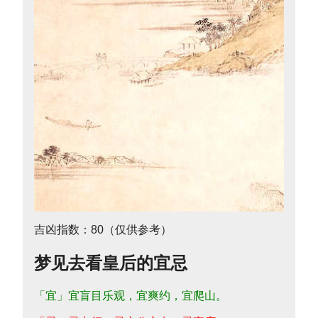
吉凶指数：80（仅供参考）
梦见去看皇后的宜忌
「宜」宜盲目乐观，宜爽约，宜爬山。