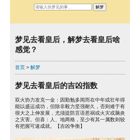
解梦
梦见去看皇后，解梦去看皇后啥
感觉？
首页
>
解梦
梦见去看皇后的吉凶指数
双火协力攻克一金：因勤勉多闻而在中年或壮年得
能以盛运成功，但除非毅力坚强耐久，否则难于有
很大之上伸发展，尤须提防言语惹祸或火灾或脑炎
之灾害。但喜：人、地两格，至少有其一属数则较
有把握可速成就。【吉凶争衡】