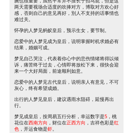
腕也很重要，虽然平常并不擅长于拍马屁，但是这
两天需要视场合适度的吹捧对方，博取对方欢心好
感，否则自己的意见再好，別人不支持的话事情也
难过关。
怀孕的人梦见蚂蚁皇后，预示生女，要节制。
恋爱中的人梦见成为皇后，说明掌握时机求婚必有
结果，婚姻可成。
梦见自己哭泣，代表着你心中的悲伤情绪将得以倾
诉，痛苦终于过去，心情即将放松下来，很快会迎
来一个大好局面，前途顺利如意。
恋爱中的人梦见古代皇后，说明亲人有意见，不可
灰心，终有希望成婚。
出行的人梦见皇后，建议遇雨水阻碍，延慢再出
行。
梦见成皇后，按周易五行分析，幸运数字是
5
，桃
花位在
西南方向
，财位在
正西方向
，吉祥色彩是
红
色
，开运食物是
虾
。