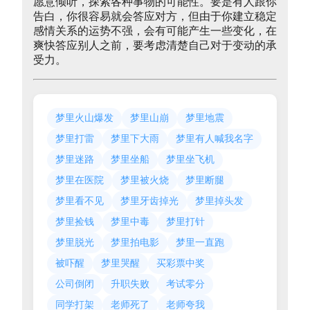
愿意倾听，探索各种事物的可能性。要是有人跟你
告白，你很容易就会答应对方，但由于你建立稳定
感情关系的运势不强，会有可能产生一些变化，在
爽快答应别人之前，要考虑清楚自己对于变动的承
受力。
梦里火山爆发
梦里山崩
梦里地震
梦里打雷
梦里下大雨
梦里有人喊我名字
梦里迷路
梦里坐船
梦里坐飞机
梦里在医院
梦里被火烧
梦里断腿
梦里看不见
梦里牙齿掉光
梦里掉头发
梦里捡钱
梦里中毒
梦里打针
梦里脱光
梦里拍电影
梦里一直跑
被吓醒
梦里哭醒
买彩票中奖
公司倒闭
升职失败
考试零分
同学打架
老师死了
老师夸我