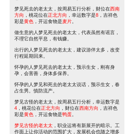
梦见死去的老太太，按周易五行分析，财位在
西南
方向
，桃花位在
正北方向
，幸运数字是
8
，吉祥色
彩是
黄色
，开运食物是
麦片
。
做生意的人梦见死去的老太太，代表虽然有谣言，
不理它自然平息，有钱赚。
出行的人梦见死去的老太太，建议游伴太多，改变
行程延期回来。
怀孕的人梦见死去的老太太，预示生女，刚有身
孕，会害善，身体多保养。
怀孕的人梦见和死去的老太太说话，预示生女，春
占生男。慎防流产。
梦见古怪的老太太，按周易五行分析，幸运数字是
4
，桃花位在
正北方向
，财位在
西南方向
，吉祥色
彩是
黄色
，开运食物是
鸭蛋
。
梦见古怪的老太太
，职业运将有新展开的暗示。工
作面上让你活动的范围扩大，发展机会也随之增多