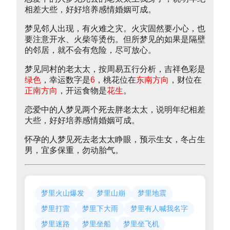
相差大些，好好培养感情婚姻可成。
梦见邻人出现，有火难之灾。火灾固然要小心，也
要注意开水、火柴等烫伤。但所梦见的如果是隔壁
的邻居，就不会有危险，尽可放心。
梦见同村的老太太，按周易五行分析，吉祥色彩是
绿色
，幸运数字是
6
，桃花位在
东南方向
，财位在
正南方向
，开运食物是
花生
。
恋爱中的人梦见两个死去胖老太太，说明年纪相差
大些，好好培养感情婚姻可成。
怀孕的人梦见死去老太太睁眼，预示生女，冬占生
男，宜多保重，勿动胎气。
梦里火山爆发
梦里山崩
梦里地震
梦里打雷
梦里下大雨
梦里有人喊我名字
梦里迷路
梦里坐船
梦里坐飞机