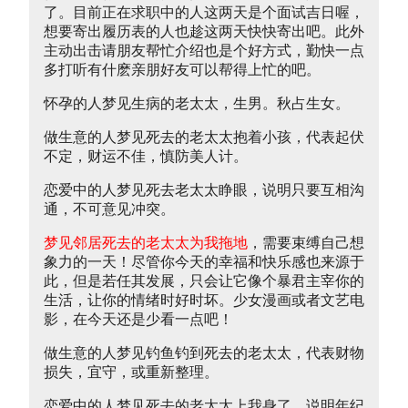
了。目前正在求职中的人这两天是个面试吉日喔，
想要寄出履历表的人也趁这两天快快寄出吧。此外
主动出击请朋友帮忙介绍也是个好方式，勤快一点
多打听有什麽亲朋好友可以帮得上忙的吧。
怀孕的人梦见生病的老太太，生男。秋占生女。
做生意的人梦见死去的老太太抱着小孩，代表起伏
不定，财运不佳，慎防美人计。
恋爱中的人梦见死去老太太睁眼，说明只要互相沟
通，不可意见冲突。
梦见邻居死去的老太太为我拖地
，需要束缚自己想
象力的一天！尽管你今天的幸福和快乐感也来源于
此，但是若任其发展，只会让它像个暴君主宰你的
生活，让你的情绪时好时坏。少女漫画或者文艺电
影，在今天还是少看一点吧！
做生意的人梦见钓鱼钓到死去的老太太，代表财物
损失，宜守，或重新整理。
恋爱中的人梦见死去的老太太上我身了，说明年纪