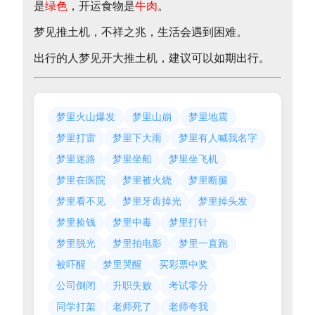
是
绿色
，开运食物是
牛肉
。
梦见推土机，不祥之兆，生活会遇到困难。
出行的人梦见开大推土机，建议可以如期出行。
梦里火山爆发
梦里山崩
梦里地震
梦里打雷
梦里下大雨
梦里有人喊我名字
梦里迷路
梦里坐船
梦里坐飞机
梦里在医院
梦里被火烧
梦里断腿
梦里看不见
梦里牙齿掉光
梦里掉头发
梦里捡钱
梦里中毒
梦里打针
梦里脱光
梦里拍电影
梦里一直跑
被吓醒
梦里哭醒
买彩票中奖
公司倒闭
升职失败
考试零分
同学打架
老师死了
老师夸我