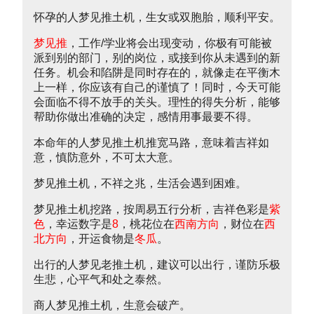
怀孕的人梦见推土机，生女或双胞胎，顺利平安。
梦见推
，工作/学业将会出现变动，你极有可能被
派到别的部门，别的岗位，或接到你从未遇到的新
任务。机会和陷阱是同时存在的，就像走在平衡木
上一样，你应该有自己的谨慎了！同时，今天可能
会面临不得不放手的关头。理性的得失分析，能够
帮助你做出准确的决定，感情用事最要不得。
本命年的人梦见推土机推宽马路，意味着吉祥如
意，慎防意外，不可太大意。
梦见推土机，不祥之兆，生活会遇到困难。
梦见推土机挖路，按周易五行分析，吉祥色彩是
紫
色
，幸运数字是
8
，桃花位在
西南方向
，财位在
西
北方向
，开运食物是
冬瓜
。
出行的人梦见老推土机，建议可以出行，谨防乐极
生悲，心平气和处之泰然。
商人梦见推土机，生意会破产。