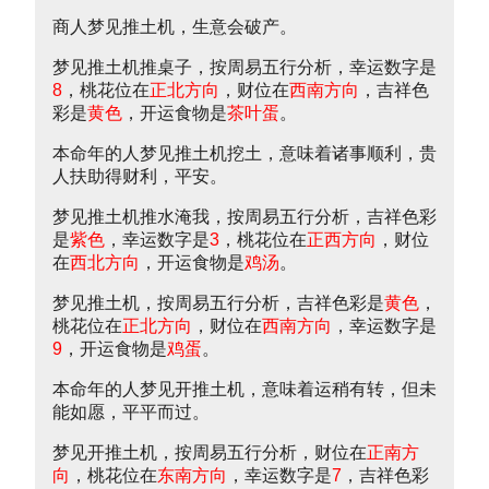
商人梦见推土机，生意会破产。
梦见推土机推桌子，按周易五行分析，幸运数字是
8
，桃花位在
正北方向
，财位在
西南方向
，吉祥色
彩是
黄色
，开运食物是
茶叶蛋
。
本命年的人梦见推土机挖土，意味着诸事顺利，贵
人扶助得财利，平安。
梦见推土机推水淹我，按周易五行分析，吉祥色彩
是
紫色
，幸运数字是
3
，桃花位在
正西方向
，财位
在
西北方向
，开运食物是
鸡汤
。
梦见推土机，按周易五行分析，吉祥色彩是
黄色
，
桃花位在
正北方向
，财位在
西南方向
，幸运数字是
9
，开运食物是
鸡蛋
。
本命年的人梦见开推土机，意味着运稍有转，但未
能如愿，平平而过。
梦见开推土机，按周易五行分析，财位在
正南方
向
，桃花位在
东南方向
，幸运数字是
7
，吉祥色彩