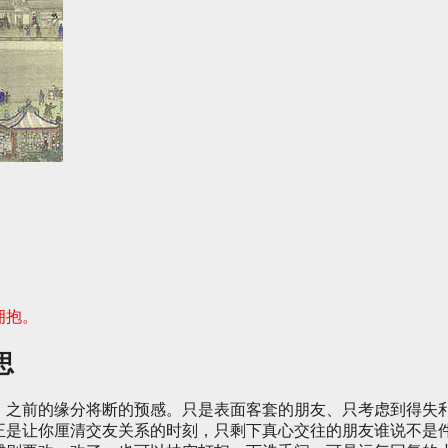
。
拥抱。
思
，之前的缘分将断的预感。只是表面客套的朋友、只考虑到得失
正是让你厘清交友关系的时刻，只剩下真心交往的朋友谁说不是