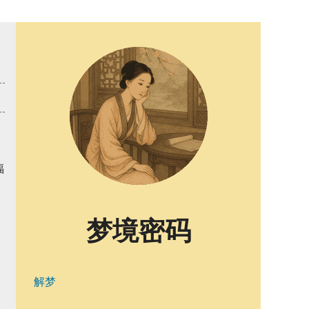
福
梦境密码
解梦