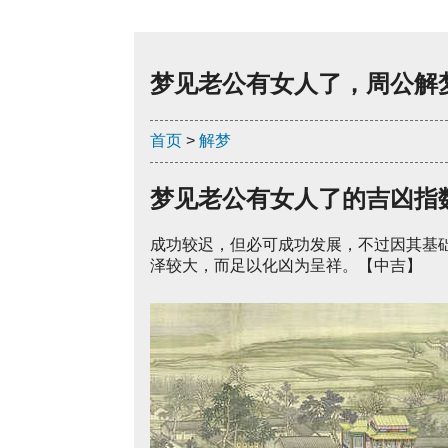
梦见老公有女人了，周公解
首页
>
解梦
梦见老公有女人了的吉凶指
成功较迟，但必可成功发展，不过因其基
泽较大，而足以化凶为呈祥。【中吉】