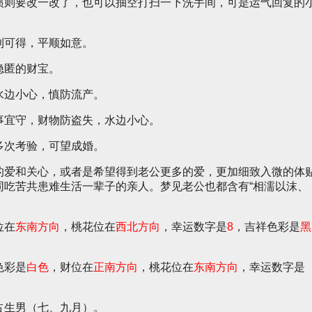
惯则要改一改了，也可以抽空打扫一下洗手间，可是运气回复的
利可得，平顺如意。
隐匿的财宝。
水边小心，慎防流产。
事宜守，财物防盗失，水边小心。
多次考验，可望成婚。
的爱和关心，或者是希望得到老公更多的爱，更加细致入微的体
同吃苦共患难生活一辈子的亲人。梦见老公也都含有“相濡以沫、
位在
东南方向
，桃花位在
西北方向
，幸运数字是
8
，吉祥色彩是
黑
色彩是
白色
，财位在
正南方向
，桃花位在
东南方向
，幸运数字是
占生男（七、九月）。