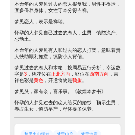
本命年的人梦见过去的恋人报复我，男性不得运，
宜多保养身体，女性守本分得吉祥。
梦见恋人，表示是祥瑞。
怀孕的人梦见自己过去的恋人，生男，慎防流产、
忌动土。
本命年的人梦见有人和过去的恋人打架，意味着贵
人扶助顺利如意，慎防小人背信。
梦见过去的恋人和木箱，按周易五行分析，幸运数
字是
3
，桃花位在
正北方向
，财位在
西南方向
，吉
祥色彩是
黄色
，开运食物是
鸭蛋
。
梦见哭，家有余，喜乐事。《敦煌本梦书》
怀孕的人梦见过去的恋人给买的婚纱，预示生男，
春占生女，慎防早产，母体要多保养。
梦里火山爆发
梦里山崩
梦里地震