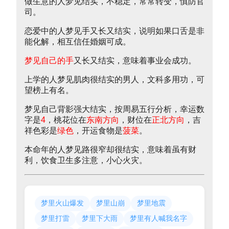
做生意的人梦见结实，不稳定，常常转变，慎防官
司。
恋爱中的人梦见手又长又结实，说明如果口舌是非
能化解，相互信任婚姻可成。
梦见自己的手
又长又结实，意味着事业会成功。
上学的人梦见肌肉很结实的男人，文科多用功，可
望榜上有名。
梦见自己背影强大结实，按周易五行分析，幸运数
字是
4
，桃花位在
东南方向
，财位在
正北方向
，吉
祥色彩是
绿色
，开运食物是
菠菜
。
本命年的人梦见路很窄却很结实，意味着虽有财
利，饮食卫生多注意，小心火灾。
梦里火山爆发
梦里山崩
梦里地震
梦里打雷
梦里下大雨
梦里有人喊我名字