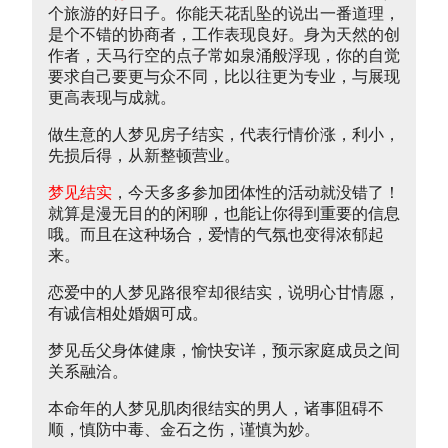
个旅游的好日子。你能天花乱坠的说出一番道理，
是个不错的协商者，工作表现良好。身为天然的创
作者，天马行空的点子常如泉涌般浮现，你的自觉
要求自己要更与众不同，比以往更为专业，与展现
更高表现与成就。
做生意的人梦见房子结实，代表行情价涨，利小，
先损后得，从新整顿营业。
梦见结实
，今天多多参加团体性的活动就没错了！
就算是漫无目的的闲聊，也能让你得到重要的信息
哦。而且在这种场合，爱情的气氛也变得浓郁起
来。
恋爱中的人梦见路很窄却很结实，说明心甘情愿，
有诚信相处婚姻可成。
梦见岳父身体健康，愉快安详，预示家庭成员之间
关系融洽。
本命年的人梦见肌肉很结实的男人，诸事阻碍不
顺，慎防中毒、金石之伤，谨慎为妙。