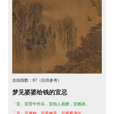
吉凶指数：87（仅供参考）
梦见婆婆给钱的宜忌
「宜」宜苦中作乐，宜拍人肩膀，宜赖床。
「忌」忌遛狗，忌手挽手，忌观看演出。