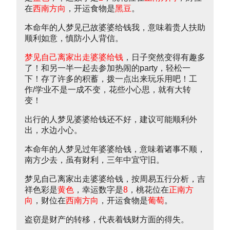
在
西南方向
，开运食物是
黑豆
。
本命年的人梦见已故婆婆给钱我，意味着贵人扶助
顺利如意，慎防小人背信。
梦见自己离家出走婆婆给钱
，日子突然变得有趣多
了！和另一半一起去参加热闹的party，轻松一
下！存了许多的积蓄，拨一点出来玩乐用吧！工
作/学业不是一成不变，花些小心思，就有大转
变！
出行的人梦见婆婆给钱还不好，建议可能顺利外
出，水边小心。
本命年的人梦见过年婆婆给钱，意味着诸事不顺，
南方少去，虽有财利，三年中宜守旧。
梦见自己离家出走婆婆给钱，按周易五行分析，吉
祥色彩是
黄色
，幸运数字是
8
，桃花位在
正南方
向
，财位在
西南方向
，开运食物是
葡萄
。
盗窃是财产的转移，代表着钱财方面的得失。