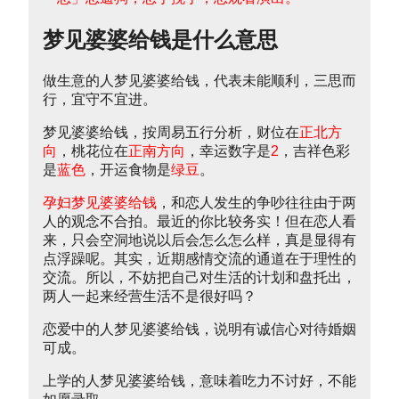
梦见婆婆给钱是什么意思
做生意的人梦见婆婆给钱，代表未能顺利，三思而
行，宜守不宜进。
梦见婆婆给钱，按周易五行分析，财位在
正北方
向
，桃花位在
正南方向
，幸运数字是
2
，吉祥色彩
是
蓝色
，开运食物是
绿豆
。
孕妇梦见婆婆给钱
，和恋人发生的争吵往往由于两
人的观念不合拍。最近的你比较务实！但在恋人看
来，只会空洞地说以后会怎么怎么样，真是显得有
点浮躁呢。其实，近期感情交流的通道在于理性的
交流。所以，不妨把自己对生活的计划和盘托出，
两人一起来经营生活不是很好吗？
恋爱中的人梦见婆婆给钱，说明有诚信心对待婚姻
可成。
上学的人梦见婆婆给钱，意味着吃力不讨好，不能