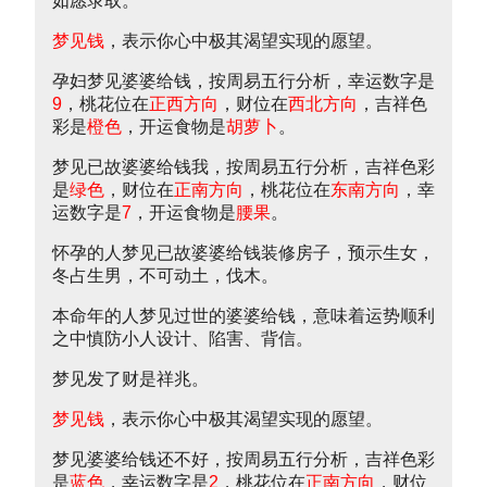
如愿录取。
梦见钱
，表示你心中极其渴望实现的愿望。
孕妇梦见婆婆给钱，按周易五行分析，幸运数字是
9
，桃花位在
正西方向
，财位在
西北方向
，吉祥色
彩是
橙色
，开运食物是
胡萝卜
。
梦见已故婆婆给钱我，按周易五行分析，吉祥色彩
是
绿色
，财位在
正南方向
，桃花位在
东南方向
，幸
运数字是
7
，开运食物是
腰果
。
怀孕的人梦见已故婆婆给钱装修房子，预示生女，
冬占生男，不可动土，伐木。
本命年的人梦见过世的婆婆给钱，意味着运势顺利
之中慎防小人设计、陷害、背信。
梦见发了财是祥兆。
梦见钱
，表示你心中极其渴望实现的愿望。
梦见婆婆给钱还不好，按周易五行分析，吉祥色彩
是
蓝色
，幸运数字是
2
，桃花位在
正南方向
，财位