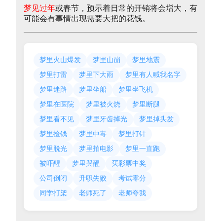
梦见过年
或春节，预示着日常的开销将会增大，有
可能会有事情出现需要大把的花钱。
梦里火山爆发
梦里山崩
梦里地震
梦里打雷
梦里下大雨
梦里有人喊我名字
梦里迷路
梦里坐船
梦里坐飞机
梦里在医院
梦里被火烧
梦里断腿
梦里看不见
梦里牙齿掉光
梦里掉头发
梦里捡钱
梦里中毒
梦里打针
梦里脱光
梦里拍电影
梦里一直跑
被吓醒
梦里哭醒
买彩票中奖
公司倒闭
升职失败
考试零分
同学打架
老师死了
老师夸我