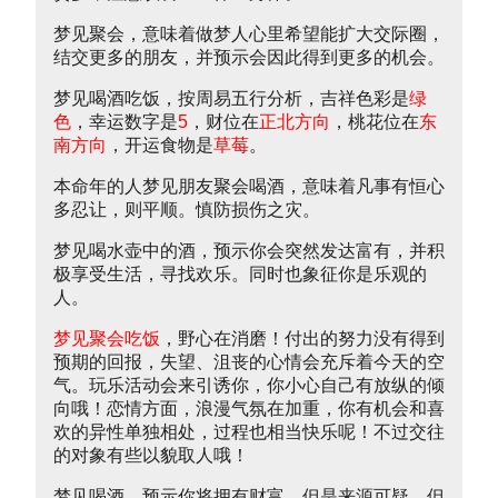
梦见聚会，意味着做梦人心里希望能扩大交际圈，
结交更多的朋友，并预示会因此得到更多的机会。
梦见喝酒吃饭，按周易五行分析，吉祥色彩是
绿
色
，幸运数字是
5
，财位在
正北方向
，桃花位在
东
南方向
，开运食物是
草莓
。
本命年的人梦见朋友聚会喝酒，意味着凡事有恒心
多忍让，则平顺。慎防损伤之灾。
梦见喝水壶中的酒，预示你会突然发达富有，并积
极享受生活，寻找欢乐。同时也象征你是乐观的
人。
梦见聚会吃饭
，野心在消磨！付出的努力没有得到
预期的回报，失望、沮丧的心情会充斥着今天的空
气。玩乐活动会来引诱你，你小心自己有放纵的倾
向哦！恋情方面，浪漫气氛在加重，你有机会和喜
欢的异性单独相处，过程也相当快乐呢！不过交往
的对象有些以貌取人哦！
梦见喝酒，预示你将拥有财富，但是来源可疑，但