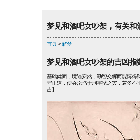
梦见和酒吧女吵架，有关和
首页
>
解梦
梦见和酒吧女吵架的吉凶指
基础健固，境遇安然，勤智交辉而能博得
守正道，便会沦陷于刑牢狱之灾，若多不
吉】