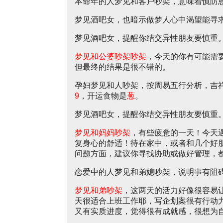
本命年的人梦见和客户吵架，意味着慎防
梦见酒吧女，也暗示做梦人心中渴望能寻
梦见酒吧女，提醒你结交异性朋友要慎重
梦见和公婆吵架吵架
，今天的你有可能需
但最终的结果是很不错的。
孕妇梦见和人吵架，按周易五行分析，吉
9
，开运食物是
葱
。
梦见酒吧女，提醒你结交异性朋友要慎重
梦见和妈妈吵架
，有些疲惫的一天！今天
复身心的舒适！待在家中，或者和几个好
问题方面，建议你寻找协助或做好管理，
恋爱中的人梦见和弟媳吵架，说明事有阻
梦见和弟吵架
，这两天的活力好像很容易
天很适合上班工作耶，写企划案很有行动
又有实质进度，觉得很有成就感，很想为