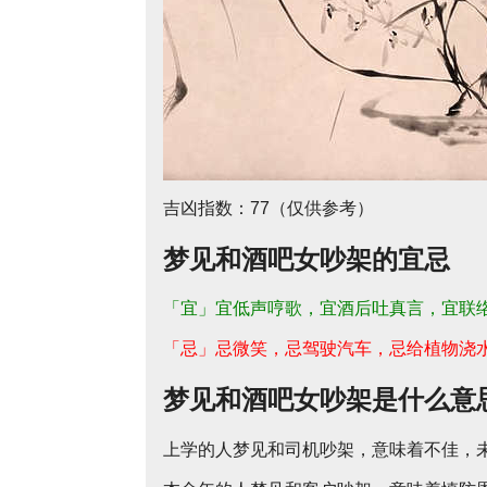
吉凶指数：77（仅供参考）
梦见和酒吧女吵架的宜忌
「宜」宜低声哼歌，宜酒后吐真言，宜联
「忌」忌微笑，忌驾驶汽车，忌给植物浇
梦见和酒吧女吵架是什么意
上学的人梦见和司机吵架，意味着不佳，