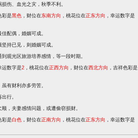
祸损伤、血光之灾，秋季不利。
色彩是
黑色
，财位在
东南方向
，桃花位在
正东方向
，幸运数字是
最佳配偶，婚姻可成。
强坚持已见，则婚姻可成。
通到观光区旅游培养感情，等一段时期。
幸运数字是
2
，桃花位在
正西方向
，财位在
西北方向
，吉祥色彩是
，虽有财利亦多劳苦。
再出行。
欠顺，夫妻感情问题，或遭偷窃损财。
色彩是
白色
，财位在
正南方向
，桃花位在
正东方向
，幸运数字是