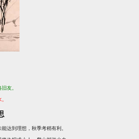
络旧友。
水。
思
未能达到理想，秋季考稍有利。