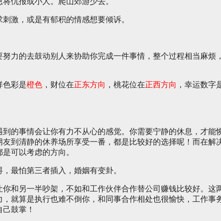
恩将仇报或小人。爬山郊游少去。
求刺激，或是有郁积的情感想要倾诉。
。
要努力的去鼓动别人来协助你完成一件事情，整个过程相当麻烦
祥色彩是
橙色
，财位在
正东方向
，桃花位在
正西方向
，幸运数字
。
遇到的事情会让你有力不从心的感觉。你需要宁静的休息，才能
朋友到清静的休养场所享受一番，都是比较好的选择呢！而在解
都是可以考虑的方向。
碍，最怕第三者插入，婚姻有变卦。
让你和另一半吵架，不如和工作伙伴合作替公司赚钱比较好。这
力，就算是执行也难不倒你，和同事合作相处也很愉快，工作事
自己鼓掌！