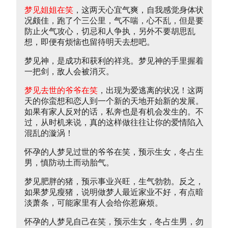
梦见姐姐在笑
，这两天心宜气爽，自我感觉身体状
况颇佳，跑了个三公里，气不喘，心不乱，但是要
防止火气攻心，切忌和人争执，另外不要胡思乱
想，即便有烦恼也留待明天去想吧。
梦见神，是成功和获利的祥兆。梦见神的手里握着
一把剑，敌人会被消灭。
梦见去世的爷爷在笑
，出现为爱逃离的状况！这两
天的你蛮想和恋人到一个新的天地开始新的发展。
如果有家人反对的话，私奔也是有机会发生的。不
过，从时机来说，真的这样做往往让你的爱情陷入
混乱的漩涡！
怀孕的人梦见过世的爷爷在笑，预示生女，冬占生
男，慎防动土而动胎气。
梦见肥胖的猪，预示事业兴旺，生气勃勃。反之，
如果梦见瘦猪，说明做梦人最近家业不好，有点暗
淡萧条，可能家里有人会给你惹麻烦。
怀孕的人梦见自己在笑，预示生女，冬占生男，勿