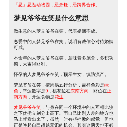
「忌」忌逛动物园，忌烹饪，忌跨界合作。
梦见爷爷在笑是什么意思
做生意的人梦见爷爷在笑，代表婚姻不成。
恋爱中的人梦见爷爷在笑，说明有诚信心对待婚姻
可成。
本命年的人梦见爷爷在笑，意味着多施舍，多积功
德，大吉得财利。
怀孕的人梦见爷爷在笑，预示生女，慎防流产。
梦见爷爷在笑，按周易五行分析，吉祥色彩是
绿
色
，幸运数字是
9
，桃花位在
东南方向
，财位在
正
南方向
，开运食物是
花生
。
梦见爷爷在笑
，与身在同一个环境中的人互相比较
之下优劣立刻分出高下。而自己比别人差的地方也
马上就看出来了，虽然一时有些挫败的感觉，但也
正是唤起自己超越意识的机会。其实这两天也不必