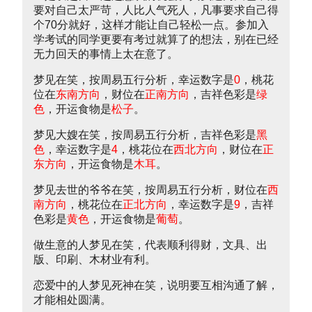
要对自己太严苛，人比人气死人，凡事要求自己得
个70分就好，这样才能让自己轻松一点。参加入
学考试的同学更要有考过就算了的想法，别在已经
无力回天的事情上太在意了。
梦见在笑，按周易五行分析，幸运数字是
0
，桃花
位在
东南方向
，财位在
正南方向
，吉祥色彩是
绿
色
，开运食物是
松子
。
梦见大嫂在笑，按周易五行分析，吉祥色彩是
黑
色
，幸运数字是
4
，桃花位在
西北方向
，财位在
正
东方向
，开运食物是
木耳
。
梦见去世的爷爷在笑，按周易五行分析，财位在
西
南方向
，桃花位在
正北方向
，幸运数字是
9
，吉祥
色彩是
黄色
，开运食物是
葡萄
。
做生意的人梦见在笑，代表顺利得财，文具、出
版、印刷、木材业有利。
恋爱中的人梦见死神在笑，说明要互相沟通了解，
才能相处圆满。