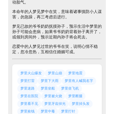
动胎气。
本命年的人梦见梦中在笑，意味着诸事慎防小人谋
害，勿急躁，再三考虑后进行。
梦见已故的爷爷奶奶抚摸孙子，预示生活中梦里的
孙子可能会患病，如果爷爷奶奶背着孙子离开了，
或领到房间外，预示近期内孙子将会死去。
恋爱中的人梦见过世的爷爷在笑，说明心情不稳
定，忽冷忽热，互相信任婚姻可成。
梦里火山爆发
梦里山崩
梦里地震
梦里打雷
梦里下大雨
梦里有人喊我名字
梦里迷路
梦里坐船
梦里坐飞机
梦里在医院
梦里被火烧
梦里断腿
梦里看不见
梦里牙齿掉光
梦里掉头发
梦里捡钱
梦里中毒
梦里打针