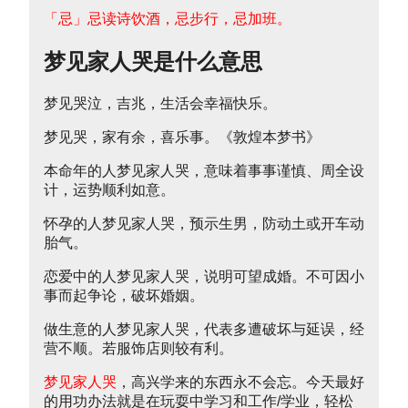
「忌」忌读诗饮酒，忌步行，忌加班。
梦见家人哭是什么意思
梦见哭泣，吉兆，生活会幸福快乐。
梦见哭，家有余，喜乐事。《敦煌本梦书》
本命年的人梦见家人哭，意味着事事谨慎、周全设
计，运势顺利如意。
怀孕的人梦见家人哭，预示生男，防动土或开车动
胎气。
恋爱中的人梦见家人哭，说明可望成婚。不可因小
事而起争论，破坏婚姻。
做生意的人梦见家人哭，代表多遭破坏与延误，经
营不顺。若服饰店则较有利。
梦见家人哭
，高兴学来的东西永不会忘。今天最好
的用功办法就是在玩耍中学习和工作/学业，轻松