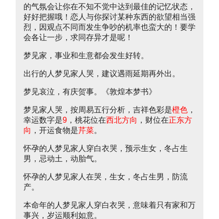
的气氛会让你在不知不觉中达到最佳的记忆状态，
好好把握哦！恋人与你探讨某种东西的欲望相当强
烈，因观点不同而发生争吵的机率也蛮大的！要学
会各让一步，求同存异才是呢！
梦见家，事业和生意都会发生好转。
出行的人梦见家人哭，建议遇雨延期再外出。
梦见哀泣，有庆贺事。《敦煌本梦书》
梦见家人哭，按周易五行分析，吉祥色彩是
橙色
，
幸运数字是
9
，桃花位在
西北方向
，财位在
正东方
向
，开运食物是
芹菜
。
怀孕的人梦见家人穿白衣哭，预示生女，冬占生
男，忌动土，动胎气。
怀孕的人梦见家人在哭，生女，冬占生男，防流
产。
本命年的人梦见家人穿白衣哭，意味着只有家和万
事兴，岁运顺利如意。